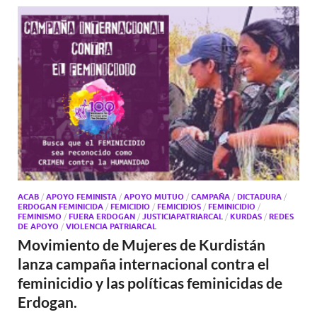
ACAB
/
APOYO FEMINISTA
/
APOYO MUTUO
/
CAMPAÑA
/
DICTADURA
/
ERDOGAN FEMINICIDA
/
FEMICIDIO
/
FEMICIDIOS
/
FEMINICIDIO
/
FEMINISMO
/
FUERA ERDOGAN
/
JUSTICIAPATRIARCAL
/
KURDAS
/
REDES
DE APOYO
/
VIOLENCIA PATRIARCAL
Movimiento de Mujeres de Kurdistán
lanza campaña internacional contra el
feminicidio y las políticas feminicidas de
Erdogan.