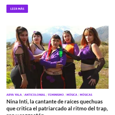
LEER MÁS
ABYA YALA
/
ANTICOLONIAL
/
FEMINISMO
/
MÚSICA
/
MÚSICAS
Nina Inti, la cantante de raíces quechuas
que critica el patriarcado al ritmo del trap,