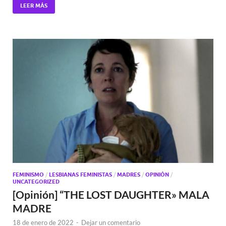
LEER MÁS
FEMINISMO
/
LESBIANAS FEMINISTAS
/
MADRES
/
OPINIÓN
/
UNCATEGORIZED
[Opinión] “THE LOST DAUGHTER» MALA
MADRE
18 de enero de 2022
-
Dejar un comentario