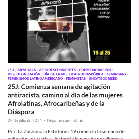
25 J
/
ABYA YALA
/
AFRODESCENDIENTES
/
CONMEMORACIÓN
/
DESCOLONIZACIÓN
/
DÍA DE LA MUJER AFRODIASPÓRICA
/
FEMINISMO
/
FEMINISMOS LATINOAMERICANO
/
FEMINISTAS
/
UNCATEGORIZED
25J: Comienza semana de agitación
antiracista, camino al día de las mujeres
Afrolatinas, Afrocaribeñas y de la
Diáspora
20 de julio de 2021
-
Dejar un comentario
Por: La Zarzamora Este lunes 19 comenzó la semana de
agitación antirracista, instancia levantada por diversas