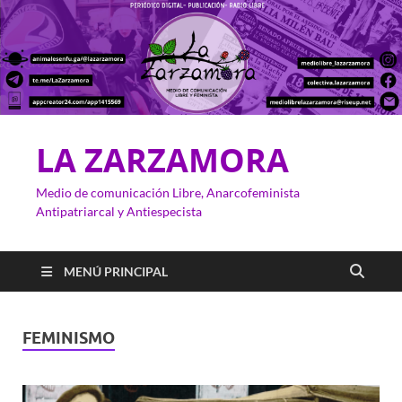
LA ZARZAMORA
Medio de comunicación Libre, Anarcofeminista
Antipatriarcal y Antiespecista
MENÚ PRINCIPAL
FEMINISMO