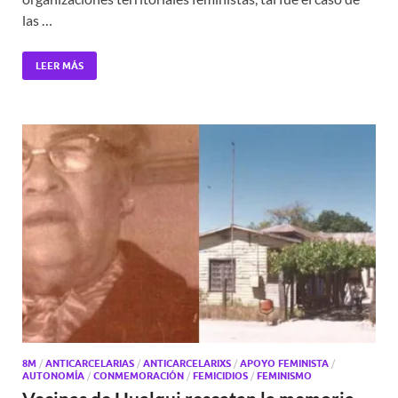
las …
LEER MÁS
8M
/
ANTICARCELARIAS
/
ANTICARCELARIXS
/
APOYO FEMINISTA
/
AUTONOMÍA
/
CONMEMORACIÓN
/
FEMICIDIOS
/
FEMINISMO