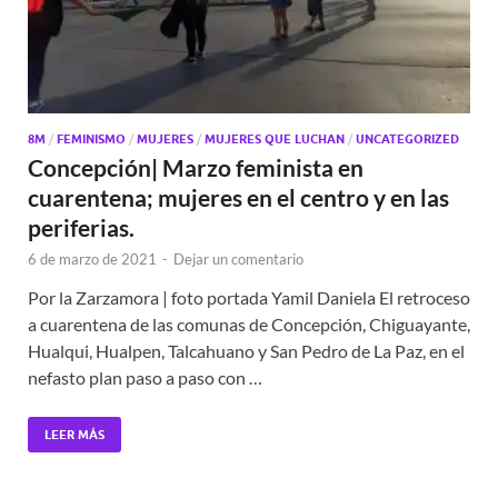
8M
/
FEMINISMO
/
MUJERES
/
MUJERES QUE LUCHAN
/
UNCATEGORIZED
Concepción| Marzo feminista en
cuarentena; mujeres en el centro y en las
periferias.
6 de marzo de 2021
-
Dejar un comentario
Por la Zarzamora | foto portada Yamil Daniela El retroceso
a cuarentena de las comunas de Concepción, Chiguayante,
Hualqui, Hualpen, Talcahuano y San Pedro de La Paz, en el
nefasto plan paso a paso con …
LEER MÁS