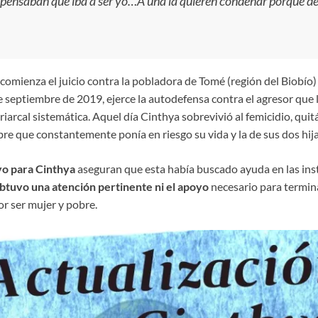
pensaban que iba a ser yo…A una la quieren condenar porque de
 comienza el juicio contra la pobladora de Tomé (región del Biobí
e septiembre de 2019, ejerce la autodefensa contra el agresor que la
riarcal sistemática. Aquel día Cinthya sobrevivió al femicidio, quit
bre que constantemente ponía en riesgo su vida y la de sus dos hija
yo para Cinthya
aseguran que esta había buscado ayuda en las inst
btuvo una atención pertinente ni el apoyo
necesario para termina
r ser mujer y pobre.