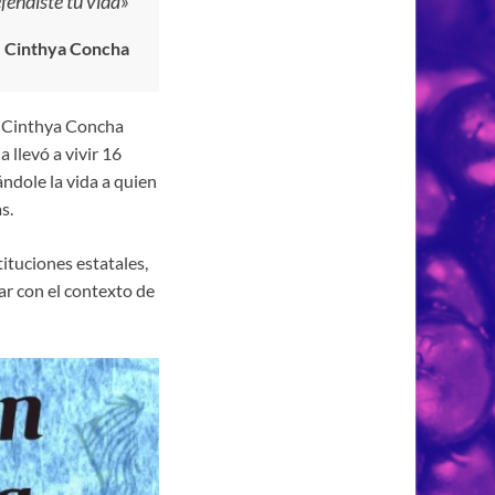
fendiste tu vida»
Cinthya Concha
o) Cinthya Concha
 llevó a vivir 16
ándole la vida a quien
s.
ituciones estatales,
r con el contexto de