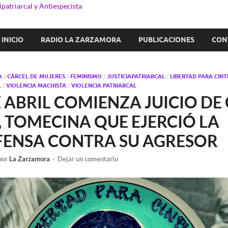
patriarcal y Antiespecista
INICIO
RADIO LA ZARZAMORA
PUBLICACIONES
CON
A
/
CÁRCEL DE MUJERES
/
FEMINISMO
/
JUSTICIAPATRIARCAL
/
LIBERTAD PARA CIN
L
/
VIOLENCIA MACHISTA
/
VIOLENCIA PATRIARCAL
E ABRIL COMIENZA JUICIO DE
 TOMECINA QUE EJERCIÓ LA
ENSA CONTRA SU AGRESOR
por
La Zarzamora
-
Dejar un comentario