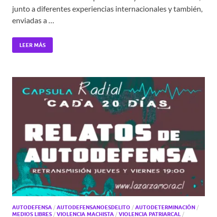
junto a diferentes experiencias internacionales y también,
enviadas a …
LEER MÁS
AUTODEFENSA
/
AUTODEFENSANOESDELITO
/
AUTODETERMINACIÓN
/
MEDIOS LIBRES
/
VIOLENCIA MACHISTA
/
VIOLENCIA PATRIARCAL
/