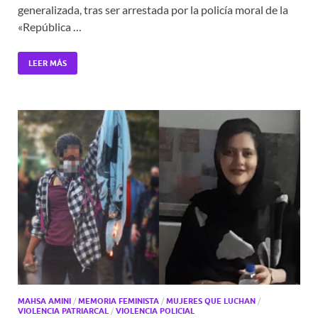
generalizada, tras ser arrestada por la policía moral de la
«República …
LEER MÁS
MAHSA AMINI
/
MEMORIA FEMINISTA
/
MUJERES QUE LUCHAN
/
VIOLENCIA PATRIARCAL
/
VIOLENCIA POLICIAL