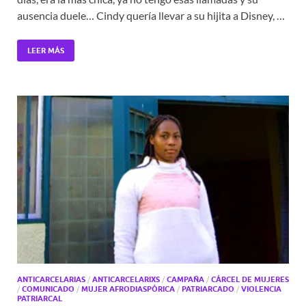
ausencia duele… Cindy quería llevar a su hijita a Disney, …
LEER MÁS
ANTICARCELARIAS
/
ANTICARCELARIXS
/
CAMPAÑA
/
CÁRCEL DE MUJERES
/
COMUNICADO
/
MUJER AFRODIASPÓRICA
/
PATRIARCADO
/
VIOLENCIA
PATRIARCAL