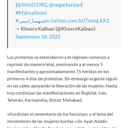
(
@ShinD1982
,
@negarkardan
)
#MahsaAmini
#مهسا_امینی
pic.twitter.com/kV7mIqLKX2
— Khosro Kalbasi (@KhosroKalbasi)
September 18, 2022
Las protestas se extendieron y el régimen comenzó a
reprimir de manera letal, asesinando a al menos 5
manifestantes y aproximadamente 75 heridos en los
primeros 4 días de protestas. Sin embargo la gente siguió
en las calles apoyando la liberación de las mujeres. Hasta
hoy continúan las manifestaciones en Rojhilat, Irán,
Teherán, Kermansha, Shiraz, Mahabad.
«Kurdistan el cementerio de los fascistas» y el lema del
movimiento de las mujeres kurdas «Jin Jiyan Azadi»