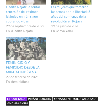
Hadith Najafi: la brutal
Las mujeres que tomaron
represión del régimen
las armas por la libertad: 8
islámico en Irán sigue
años del comienzo de la
cobrando vidas
revolución en Rojava
29 de septiembre de 2022
19 de julio de 2020
En «Hadith Najafi»
En «Abya Yala»
FEMINICIDIO Y
FEMICIDIO DESDE LA
MIRADA INDÍGENA
27 de febrero de 2021
En «femicidios»
ETIQUETADA
#IRÁNFEMICIDA
#JINAAMINI
#JINJIYANAZADÍ
#MAHSAAMINI