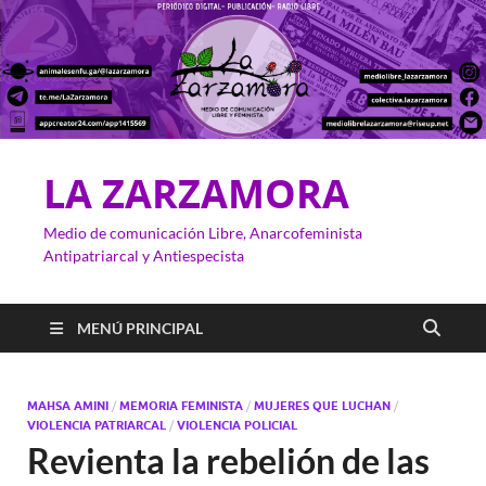
LA ZARZAMORA
Medio de comunicación Libre, Anarcofeminista
Antipatriarcal y Antiespecista
MENÚ PRINCIPAL
MAHSA AMINI
/
MEMORIA FEMINISTA
/
MUJERES QUE LUCHAN
/
VIOLENCIA PATRIARCAL
/
VIOLENCIA POLICIAL
Revienta la rebelión de las