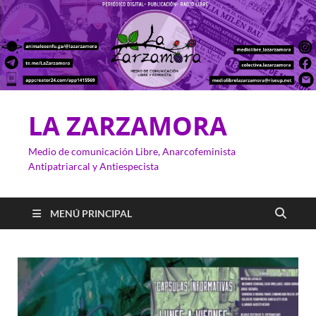
LA ZARZAMORA
Medio de comunicación Libre, Anarcofeminista
Antipatriarcal y Antiespecista
MENÚ PRINCIPAL