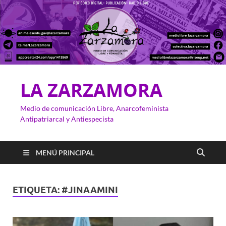
LA ZARZAMORA
Medio de comunicación Libre, Anarcofeminista
Antipatriarcal y Antiespecista
MENÚ PRINCIPAL
ETIQUETA:
#JINAAMINI