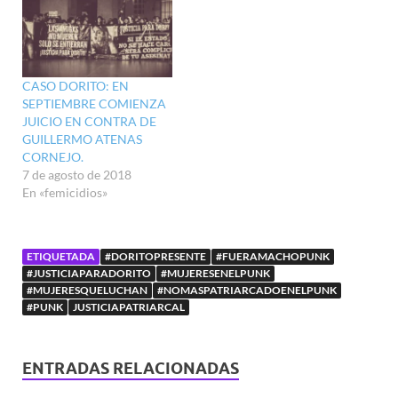
CASO DORITO: EN
SEPTIEMBRE COMIENZA
JUICIO EN CONTRA DE
GUILLERMO ATENAS
CORNEJO.
7 de agosto de 2018
En «femicidios»
ETIQUETADA
#DORITOPRESENTE
#FUERAMACHOPUNK
#JUSTICIAPARADORITO
#MUJERESENELPUNK
#MUJERESQUELUCHAN
#NOMASPATRIARCADOENELPUNK
#PUNK
JUSTICIAPATRIARCAL
ENTRADAS RELACIONADAS