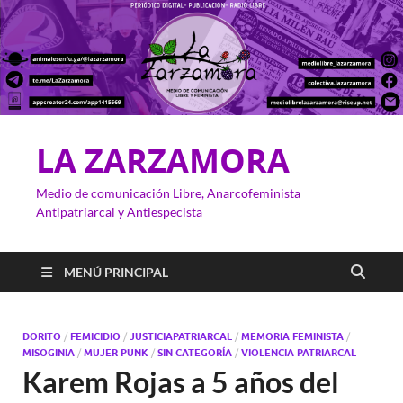
LA ZARZAMORA
Medio de comunicación Libre, Anarcofeminista
Antipatriarcal y Antiespecista
MENÚ PRINCIPAL
DORITO
/
FEMICIDIO
/
JUSTICIAPATRIARCAL
/
MEMORIA FEMINISTA
/
MISOGINIA
/
MUJER PUNK
/
SIN CATEGORÍA
/
VIOLENCIA PATRIARCAL
Karem Rojas a 5 años del