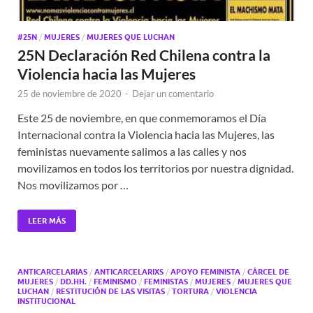
#25N
/
MUJERES
/
MUJERES QUE LUCHAN
25N Declaración Red Chilena contra la
Violencia hacia las Mujeres
25 de noviembre de 2020
-
Dejar un comentario
Este 25 de noviembre, en que conmemoramos el Día
Internacional contra la Violencia hacia las Mujeres, las
feministas nuevamente salimos a las calles y nos
movilizamos en todos los territorios por nuestra dignidad.
Nos movilizamos por …
LEER MÁS
ANTICARCELARIAS
/
ANTICARCELARIXS
/
APOYO FEMINISTA
/
CÁRCEL DE
MUJERES
/
DD.HH.
/
FEMINISMO
/
FEMINISTAS
/
MUJERES
/
MUJERES QUE
LUCHAN
/
RESTITUCIÓN DE LAS VISITAS
/
TORTURA
/
VIOLENCIA
INSTITUCIONAL