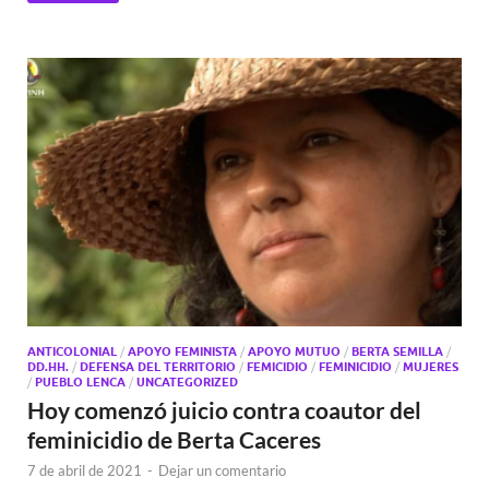
ANTICOLONIAL
/
APOYO FEMINISTA
/
APOYO MUTUO
/
BERTA SEMILLA
/
DD.HH.
/
DEFENSA DEL TERRITORIO
/
FEMICIDIO
/
FEMINICIDIO
/
MUJERES
/
PUEBLO LENCA
/
UNCATEGORIZED
Hoy comenzó juicio contra coautor del
feminicidio de Berta Caceres
7 de abril de 2021
-
Dejar un comentario