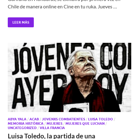
Chile de manera online en Cine en tu ruka. Jueves …
LEER MÁS
ABYA YALA
/
ACAB
/
JOVENXS COMBATIENTES
/
LUISA TOLEDO
/
MEMORIA HISTÓRICA
/
MUJERES
/
MUJERES QUE LUCHAN
/
UNCATEGORIZED
/
VILLA FRANCIA
Luisa Toledo, la partida de una