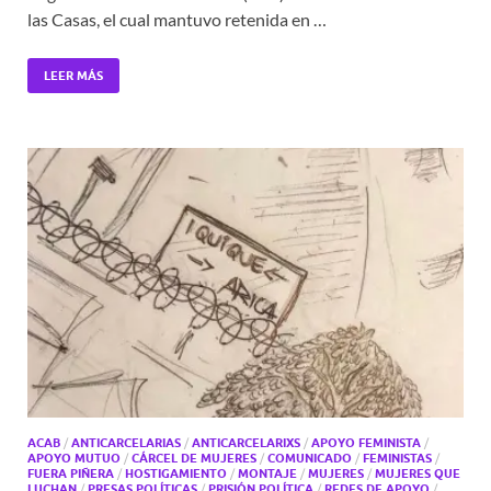
las Casas, el cual mantuvo retenida en …
LEER MÁS
ACAB
/
ANTICARCELARIAS
/
ANTICARCELARIXS
/
APOYO FEMINISTA
/
APOYO MUTUO
/
CÁRCEL DE MUJERES
/
COMUNICADO
/
FEMINISTAS
/
FUERA PIÑERA
/
HOSTIGAMIENTO
/
MONTAJE
/
MUJERES
/
MUJERES QUE
LUCHAN
/
PRESAS POLÍTICAS
/
PRISIÓN POLÍTICA
/
REDES DE APOYO
/