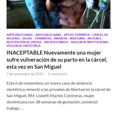
ANTICARCELARIAS
/
ANTICARCELARIXS
/
APOYO FEMINISTA
/
CÁRCEL DE
MUJERES
/
DD.HH.
/
FEMINISTAS
/
INFANCIA
/
MISOGINIA
/
MUJERES
/
RESTITUCIÓN DE VISITAS
/
UNCATEGORIZED
/
VIOLENCIA INSTITUCIONAL
/
VIOLENCIA OBSTÉTRICA
INACEPTABLE Nuevamente una mujer
sufre vulneración de su parto en la cárcel,
esta vez en San Miguel
7 de noviembre de 2020
-
1 comentario
Este 6 de noviembre, un nuevo caso de violencia
obstétrica remeció a las privadas de libertad en la cárcel de
San Miguel, RM. Lisbeth Martes Contreras, mujer
dominicana con 38 semanas de gestación, comenzó
trabajo …