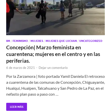
8M
/
FEMINISMO
/
MUJERES
/
MUJERES QUE LUCHAN
/
UNCATEGORIZED
Concepción| Marzo feminista en
cuarentena; mujeres en el centro y en las
periferias.
6 de marzo de 2021
-
Dejar un comentario
Por la Zarzamora | foto portada Yamil Daniela El retroceso
a cuarentena de las comunas de Concepción, Chiguayante,
Hualqui, Hualpen, Talcahuano y San Pedro de La Paz, en el
nefasto plan paso a paso con …
LEER MÁS