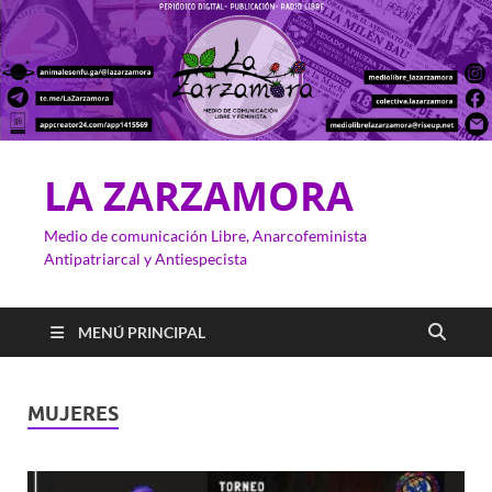
LA ZARZAMORA
Medio de comunicación Libre, Anarcofeminista
Antipatriarcal y Antiespecista
MENÚ PRINCIPAL
MUJERES