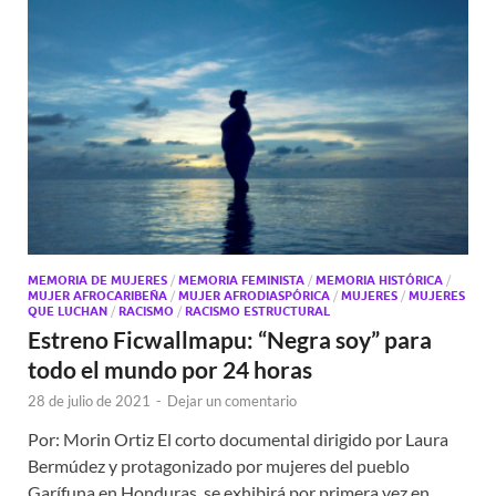
MEMORIA DE MUJERES
/
MEMORIA FEMINISTA
/
MEMORIA HISTÓRICA
/
MUJER AFROCARIBEÑA
/
MUJER AFRODIASPÓRICA
/
MUJERES
/
MUJERES
QUE LUCHAN
/
RACISMO
/
RACISMO ESTRUCTURAL
Estreno Ficwallmapu: “Negra soy” para
todo el mundo por 24 horas
28 de julio de 2021
-
Dejar un comentario
Por: Morin Ortiz El corto documental dirigido por Laura
Bermúdez y protagonizado por mujeres del pueblo
Garífuna en Honduras, se exhibirá por primera vez en