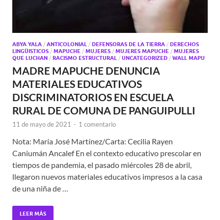
ABYA YALA
/
ANTICOLONIAL
/
DEFENSORAS DE LA TIERRA
/
DERECHOS
LINGÜISTICOS
/
MAPUCHE
/
MUJERES
/
MUJERES MAPUCHE
/
MUJERES
QUE LUCHAN
/
RACISMO ESTRUCTURAL
/
UNCATEGORIZED
/
WALL MAPU
MADRE MAPUCHE DENUNCIA
MATERIALES EDUCATIVOS
DISCRIMINATORIOS EN ESCUELA
RURAL DE COMUNA DE PANGUIPULLI
11 de mayo de 2021
-
1 comentario
Nota: María José Martínez/Carta: Cecilia Rayen
Caniumán Ancalef En el contexto educativo prescolar en
tiempos de pandemia, el pasado miércoles 28 de abril,
llegaron nuevos materiales educativos impresos a la casa
de una niña de …
LEER MÁS