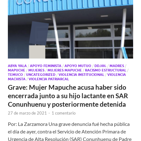
ABYA YALA
/
APOYO FEMINISTA
/
APOYO MUTUO
/
DD.HH.
/
MADRES
/
MAPUCHE
/
MUJERES
/
MUJERES MAPUCHE
/
RACISMO ESTRUCTURAL
/
TEMUCO
/
UNCATEGORIZED
/
VIOLENCIA INSTITUCIONAL
/
VIOLENCIA
MACHISTA
/
VIOLENCIA PATRIARCAL
Grave: Mujer Mapuche acusa haber sido
encerrada junto a su hijo lactante en SAR
Conunhuenu y posteriormente detenida
27 de marzo de 2021
-
1 comentario
Por: La Zarzamora Una grave denuncia fué hecha pública
el día de ayer, contra el Servicio de Atención Primara de
Urgencia de Alta Resolución (SAR) Conunhuenu de Padre