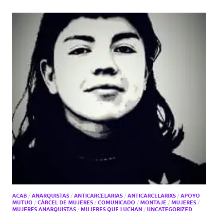
ACAB
/
ANARQUISTAS
/
ANTICARCELARIAS
/
ANTICARCELARIXS
/
APOYO
MUTUO
/
CÁRCEL DE MUJERES
/
COMUNICADO
/
MONTAJE
/
MUJERES
/
MUJERES ANARQUISTAS
/
MUJERES QUE LUCHAN
/
UNCATEGORIZED