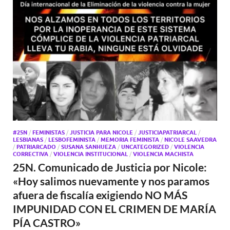
#25N
/
FEMINISTAS
/
JUSTICIA PARA NICOLE
/
JUSTICIAPATRIARCAL
/
LESBIANAS
/
LESBOFEMINISTA
/
MEMORIA FEMINISTA
/
NICOLE SAAVEDRA
/
PATRIARCADO
/
SUSANA SANHUEZA
/
UNCATEGORIZED
/
VIOLENCIA
CORRECTIVA
/
VIOLENCIA INSTITUCIONAL
/
VIOLENCIA MACHISTA
25N. Comunicado de Justicia por Nicole:
«Hoy salimos nuevamente y nos paramos
afuera de fiscalía exigiendo NO MÁS
IMPUNIDAD CON EL CRIMEN DE MARÍA
PÍA CASTRO»