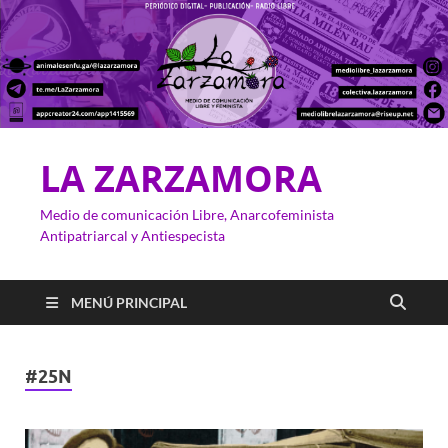
LA ZARZAMORA
Medio de comunicación Libre, Anarcofeminista
Antipatriarcal y Antiespecista
MENÚ PRINCIPAL
#25N