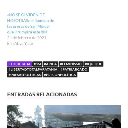
«NO SE OLVIDEN DE
NOSOTRAS» el llamado de
las presas de San Miguel
que irrumpirá este 8M
24 de febrero de 2021
En «Abya Yala»
ETIQUETADA
#8M
#ARICA
#FEMINISMO
#IQUIQUE
#LIBERTADTOTALPARATANIA
#PATRIARCADO
#PRESASPOLÍTICAS
#PRISIÓNPOLÍTICA
ENTRADAS RELACIONADAS