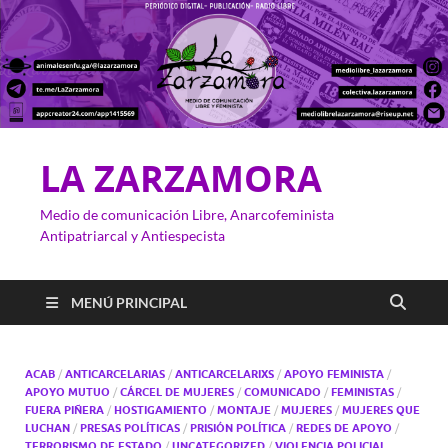
LA ZARZAMORA
Medio de comunicación Libre, Anarcofeminista
Antipatriarcal y Antiespecista
MENÚ PRINCIPAL
ACAB
/
ANTICARCELARIAS
/
ANTICARCELARIXS
/
APOYO FEMINISTA
/
APOYO MUTUO
/
CÁRCEL DE MUJERES
/
COMUNICADO
/
FEMINISTAS
/
FUERA PIÑERA
/
HOSTIGAMIENTO
/
MONTAJE
/
MUJERES
/
MUJERES QUE
LUCHAN
/
PRESAS POLÍTICAS
/
PRISIÓN POLÍTICA
/
REDES DE APOYO
/
TERRORISMO DE ESTADO
/
UNCATEGORIZED
/
VIOLENCIA POLICIAL