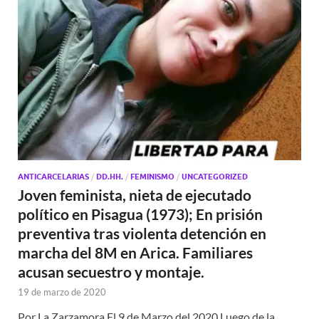
ANTICARCELARIAS
/
DD.HH.
/
FEMINISMO
/
UNCATEGORIZED
Joven feminista, nieta de ejecutado
político en Pisagua (1973); En prisión
preventiva tras violenta detención en
marcha del 8M en Arica. Familiares
acusan secuestro y montaje.
19 de marzo de 2020
Por La Zarzamora El 9 de Marzo del 2020 Luego de la