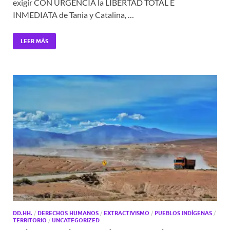
exigir CON URGENCIA la LIBERTAD TOTAL E
INMEDIATA de Tania y Catalina, …
LEER MÁS
DD.HH.
/
DERECHOS HUMANOS
/
EXTRACTIVISMO
/
PUEBLOS INDÍGENAS
/
TERRITORIO
/
UNCATEGORIZED