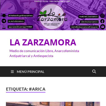
LA ZARZAMORA
Medio de comunicación Libre, Anarcofeminista
Antipatriarcal y Antiespecista
MENÚ PRINCIPAL
ETIQUETA:
#ARICA