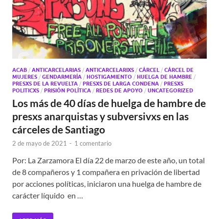
ACAB
/
ANTICARCELARIAS
/
ANTICARCELARIXS
/
CÁRCEL
/
CÁRCEL DE
MUJERES
/
GENDARMERÍA
/
HOSTIGAMIENTO
/
HUELGA DE HAMBRE
/
PRESXS DE LA REVUELTA
/
PRESXS DE LARGA CONDENA
/
PRESXS
POLITICXS
/
PRISIÓN POLÍTICA
/
REDES DE APOYO
/
UNCATEGORIZED
Los más de 40 días de huelga de hambre de
presxs anarquistas y subversivxs en las
cárceles de Santiago
2 de mayo de 2021
-
1 comentario
Por: La Zarzamora El día 22 de marzo de este año, un total
de 8 compañeros y 1 compañera en privación de libertad
por acciones políticas, iniciaron una huelga de hambre de
carácter líquido en …