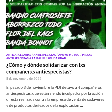
ANTICARCELARIXS
/
ANTIESPECISTAS
/
APOYO MUTUO
/
PRESXS
ANTIESPECISTAS A LA KALLE
/
SOLIDARIDAD
¿Cómo y dónde solidarizar con lxs
compañerxs antiespecistas?
8 de noviembre de 2022
El pasado 3 de noviembre la PDI detuvo a 4 compañerxs
antiespecistas, que están siendo inculpadxs por la acción
directa realizada contra la empresa de venta de cadáveres
y de productos derivados de la explotación …