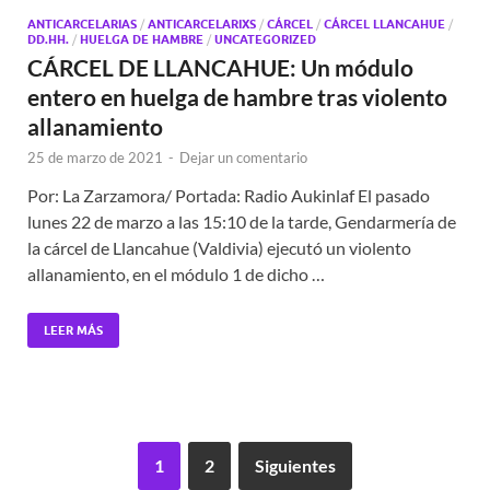
ANTICARCELARIAS
/
ANTICARCELARIXS
/
CÁRCEL
/
CÁRCEL LLANCAHUE
/
DD.HH.
/
HUELGA DE HAMBRE
/
UNCATEGORIZED
CÁRCEL DE LLANCAHUE: Un módulo
entero en huelga de hambre tras violento
allanamiento
25 de marzo de 2021
-
Dejar un comentario
Por: La Zarzamora/ Portada: Radio Aukinlaf El pasado
lunes 22 de marzo a las 15:10 de la tarde, Gendarmería de
la cárcel de Llancahue (Valdivia) ejecutó un violento
allanamiento, en el módulo 1 de dicho …
LEER MÁS
1
2
Siguientes