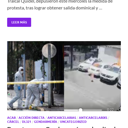
Tralcal Quidel, depusieron este miércoles la medida de
protesta, tras lograr obtener salida dominical y …
LEER MÁS
ACAB
/
ACCIÓN DIRECTA
/
ANTICARCELARIAS
/
ANTICARCELARIXS
/
CÁRCEL
/
DL321
/
GENDARMERÍA
/
UNCATEGORIZED