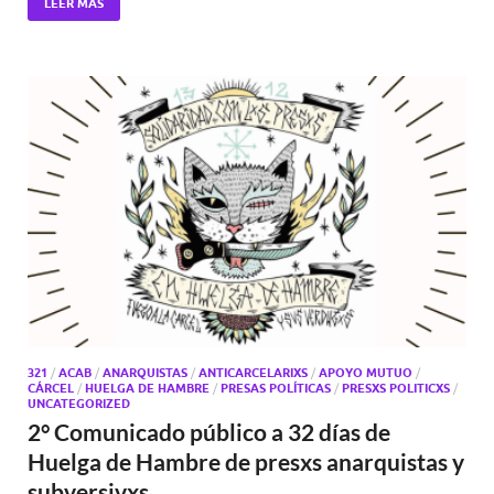
LEER MÁS
321
/
ACAB
/
ANARQUISTAS
/
ANTICARCELARIXS
/
APOYO MUTUO
/
CÁRCEL
/
HUELGA DE HAMBRE
/
PRESAS POLÍTICAS
/
PRESXS POLITICXS
/
UNCATEGORIZED
2° Comunicado público a 32 días de
Huelga de Hambre de presxs anarquistas y
subversivxs