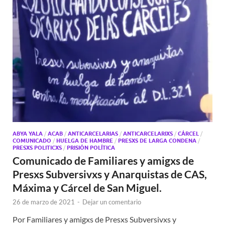
ABYA YALA
/
ACAB
/
ANTICARCELARIAS
/
ANTICARCELARIXS
/
CÁRCEL
/
COMUNICADO
/
HUELGA DE HAMBRE
/
PRESXS DE LARGA CONDENA
/
PRESXS POLITICXS
/
PRISIÓN POLÍTICA
Comunicado de Familiares y amigxs de
Presxs Subversivxs y Anarquistas de CAS,
Máxima y Cárcel de San Miguel.
26 de marzo de 2021
-
Dejar un comentario
Por Familiares y amigxs de Presxs Subversivxs y