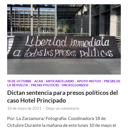
18 DE OCTUBRE
/
ACAB
/
ANTICARCELARIXS
/
APOYO MUTUO
/
PRESXS DE
LA REVUELTA
/
PRESXS POLITICXS
/
UNCATEGORIZED
Dictan sentencia para presos políticos del
caso Hotel Principado
10 de mayo de 2021
-
Dejar un comentario
Por: La Zarzamora/ Fotografía: Coodinadora 18 de
Octubre Durante la mañana de este lunes 10 de mayo el