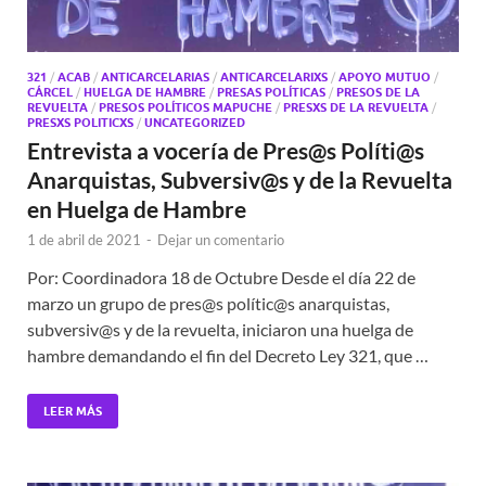
321
/
ACAB
/
ANTICARCELARIAS
/
ANTICARCELARIXS
/
APOYO MUTUO
/
CÁRCEL
/
HUELGA DE HAMBRE
/
PRESAS POLÍTICAS
/
PRESOS DE LA
REVUELTA
/
PRESOS POLÍTICOS MAPUCHE
/
PRESXS DE LA REVUELTA
/
PRESXS POLITICXS
/
UNCATEGORIZED
Entrevista a vocería de Pres@s Políti@s
Anarquistas, Subversiv@s y de la Revuelta
en Huelga de Hambre
1 de abril de 2021
-
Dejar un comentario
Por: Coordinadora 18 de Octubre Desde el día 22 de
marzo un grupo de pres@s polític@s anarquistas,
subversiv@s y de la revuelta, iniciaron una huelga de
hambre demandando el fin del Decreto Ley 321, que …
LEER MÁS