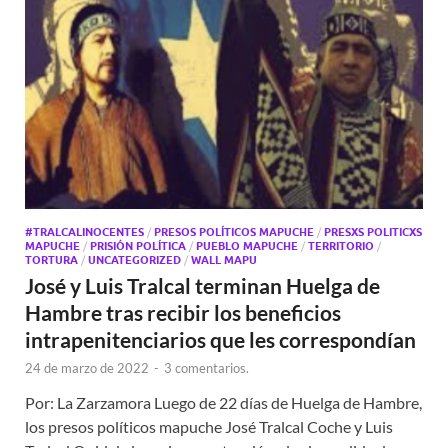
#TRALCALINOCENTES
/
PRESOS POLÍTICOS MAPUCHE
/
PRESXS POLITICXS
MAPUCHE
/
PRISIÓN POLÍTICA
/
PUEBLO MAPUCHE
/
TERRITORIO
/
TORTURA
/
UNCATEGORIZED
/
WALL MAPU
José y Luis Tralcal terminan Huelga de
Hambre tras recibir los beneficios
intrapenitenciarios que les correspondían
24 de marzo de 2022
-
3 comentarios.
Por: La Zarzamora Luego de 22 días de Huelga de Hambre,
los presos políticos mapuche José Tralcal Coche y Luis