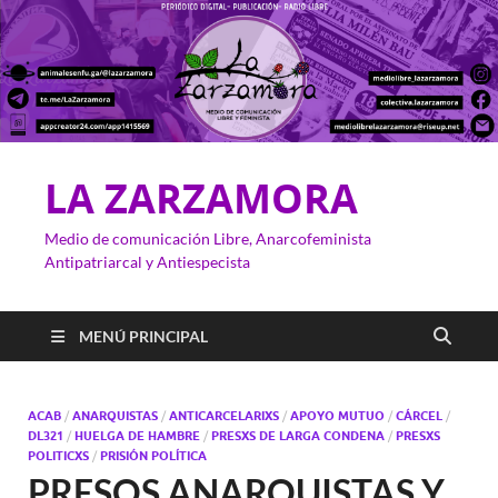
LA ZARZAMORA
Medio de comunicación Libre, Anarcofeminista
Antipatriarcal y Antiespecista
MENÚ PRINCIPAL
ACAB
/
ANARQUISTAS
/
ANTICARCELARIXS
/
APOYO MUTUO
/
CÁRCEL
/
DL321
/
HUELGA DE HAMBRE
/
PRESXS DE LARGA CONDENA
/
PRESXS
POLITICXS
/
PRISIÓN POLÍTICA
PRESOS ANARQUISTAS Y