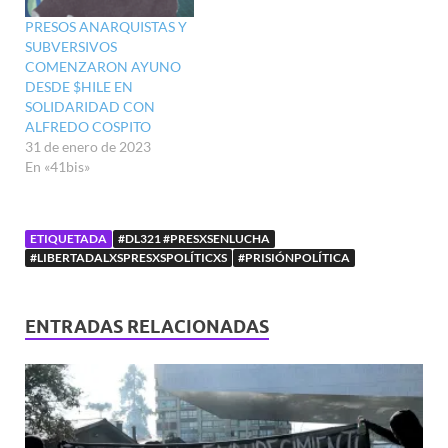
PRESOS ANARQUISTAS Y
SUBVERSIVOS
COMENZARON AYUNO
DESDE $HILE EN
SOLIDARIDAD CON
ALFREDO COSPITO
31 de enero de 2023
En «41bis»
ETIQUETADA
#DL321 #PRESXSENLUCHA
#LIBERTADALXSPRESXSPOLÍTICXS
#PRISIÓNPOLÍTICA
ENTRADAS RELACIONADAS