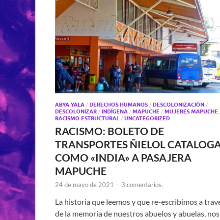
ABYA YALA
/
DERECHOS HUMANOS
/
DESCOLONIZACIÓN
/
DESCOLONIZAR
/
INDÍGENA
/
MAPUCHE
/
MUJERES MAPUCHE
RACISMO ESTRUCTURAL
/
UNCATEGORIZED
RACISMO: BOLETO DE
TRANSPORTES ÑIELOL CATALOG
COMO «INDIA» A PASAJERA
MAPUCHE
24 de mayo de 2021
-
3 comentarios.
La historia que leemos y que re-escribimos a trav
de la memoria de nuestros abuelos y abuelas, nos