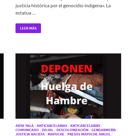
justicia histórica por el genocidio indígena». La
estatua …
LEER MÁS
ABYA YALA
/
ANTICARCELARIAS
/
ANTICARCELARIXS
/
COMUNICADO
/
DD.HH.
/
DESCOLONIZACIÓN
/
GENDARMERÍA
/
JUSTICIA RACISTA
/
MAPUCHE
/
PRESOS MAPUCHE ANGOL
/