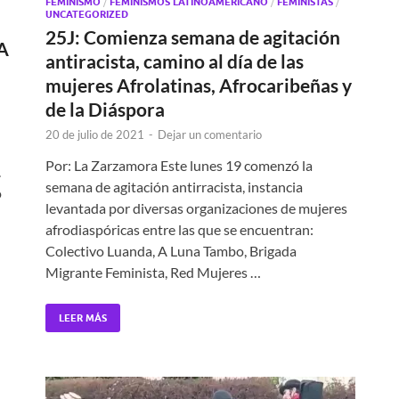
FEMINISMO
/
FEMINISMOS LATINOAMERICANO
/
FEMINISTAS
/
UNCATEGORIZED
25J: Comienza semana de agitación
A
antiracista, camino al día de las
mujeres Afrolatinas, Afrocaribeñas y
de la Diáspora
20 de julio de 2021
-
Dejar un comentario
Por: La Zarzamora Este lunes 19 comenzó la
.
semana de agitación antirracista, instancia
o
levantada por diversas organizaciones de mujeres
afrodiaspóricas entre las que se encuentran:
Colectivo Luanda, A Luna Tambo, Brigada
Migrante Feminista, Red Mujeres …
LEER MÁS