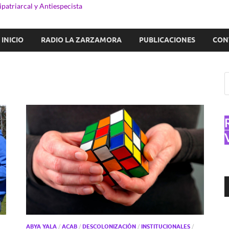
patriarcal y Antiespecista
INICIO
RADIO LA ZARZAMORA
PUBLICACIONES
CON
R
d
a
ABYA YALA
/
ACAB
/
DESCOLONIZACIÓN
/
INSTITUCIONALES
/