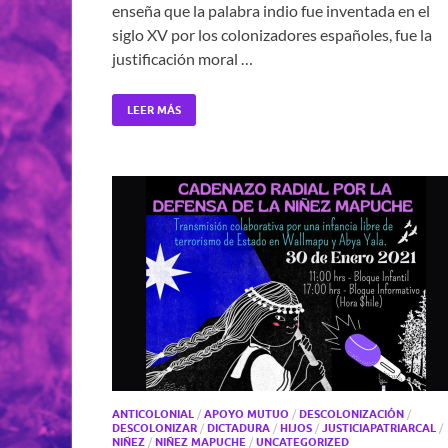
enseña que la palabra indio fue inventada en el
siglo XV por los colonizadores españoles, fue la
justificación moral …
LEER MÁS
ANTICOLONIAL
/
APOYO MUTUO
/
DESCOLONIZACIÓN
/
DESCOLONIZAR
/
DICTADURA
/
HIJOS
/
JUSTICIAPATRIARCAL
/
NIÑEZ
/
NIÑEZ MAPUCHE
/
UNCATEGORIZED