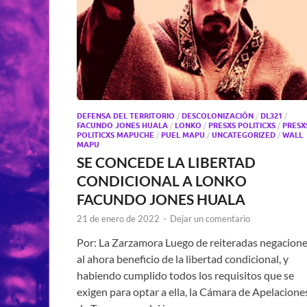
DEFENSA DEL TERRITORIO
/
DESCOLONIZACIÓN
/
DL321
/
FACUNDO JONES HUALA
/
LONKO
/
PRESXS POLITICXS
/
PRESX
POLITICXS MAPUCHE
/
PUEL MAPU
/
UNCATEGORIZED
/
WALL
MAPU
SE CONCEDE LA LIBERTAD
CONDICIONAL A LONKO
FACUNDO JONES HUALA
21 de enero de 2022
-
Dejar un comentario
Por: La Zarzamora Luego de reiteradas negacion
al ahora beneficio de la libertad condicional, y
habiendo cumplido todos los requisitos que se
exigen para optar a ella, la Cámara de Apelacione