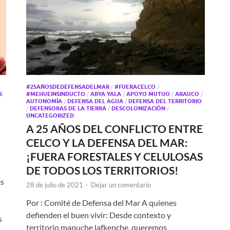
#25AÑOSDEDEFENSADELMAR
/
#FUERACELCO
/
S
#MEHUEINSINDUCTO
/
ABYA YALA
/
APOYO MUTUO
/
ARAUCO
/
AUTONOMÍA
/
DEFENSA DEL AGUA
/
DEFENSA DEL TERRITORIO
/
DEFENSORAS DE LA TIERRA
/
DESCOLONIZACIÓN
/
UNCATEGORIZED
A 25 AÑOS DEL CONFLICTO ENTRE
CELCO Y LA DEFENSA DEL MAR:
¡FUERA FORESTALES Y CELULOSAS
DE TODOS LOS TERRITORIOS!
es
28 de julio de 2021
-
Dejar un comentario
Por : Comité de Defensa del Mar A quienes
defienden el buen vivir: Desde contexto y
s
territorio mapuche lafkenche, queremos