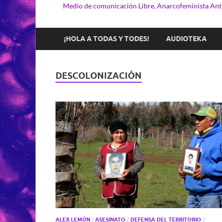
Medio de comunicación Libre, Anarcofeminista Anti
¡HOLA A TODAS Y TODES!
AUDIOTEKA
DESCOLONIZACIÓN
ALEX LEMÚN
/
ASESINATO
/
DEFENSA DEL TERRITORIO
/