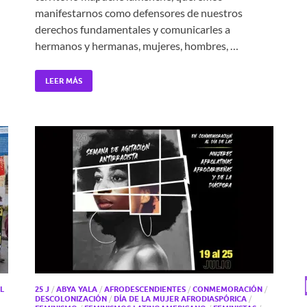
manifestarnos como defensores de nuestros
derechos fundamentales y comunicarles a
hermanos y hermanas, mujeres, hombres, …
LEER MÁS
L
25 J
/
ABYA YALA
/
AFRODESCENDIENTES
/
CONMEMORACIÓN
/
DESCOLONIZACIÓN
/
DÍA DE LA MUJER AFRODIASPÓRICA
/