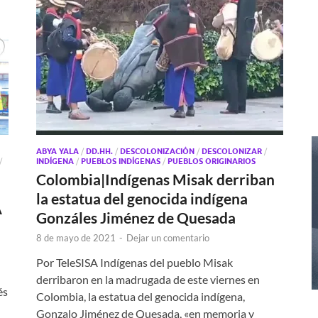
ABYA YALA
/
DD.HH.
/
DESCOLONIZACIÓN
/
DESCOLONIZAR
/
/
INDÍGENA
/
PUEBLOS INDÍGENAS
/
PUEBLOS ORIGINARIOS
Colombia|Indígenas Misak derriban
la estatua del genocida indígena
A
Gonzáles Jiménez de Quesada
8 de mayo de 2021
-
Dejar un comentario
Por TeleSISA Indígenas del pueblo Misak
derribaron en la madrugada de este viernes en
és
Colombia, la estatua del genocida indígena,
Gonzalo Jiménez de Quesada, «en memoria y