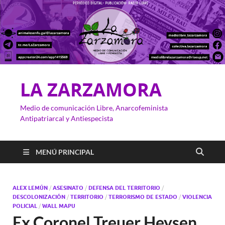
LA ZARZAMORA
Medio de comunicación Libre, Anarcofeminista
Antipatriarcal y Antiespecista
MENÚ PRINCIPAL
ALEX LEMÚN
/
ASESINATO
/
DEFENSA DEL TERRITORIO
/
DESCOLONIZACIÓN
/
TERRITORIO
/
TERRORISMO DE ESTADO
/
VIOLENCIA
POLICIAL
/
WALL MAPU
Ex Coronel Treuer Heysen