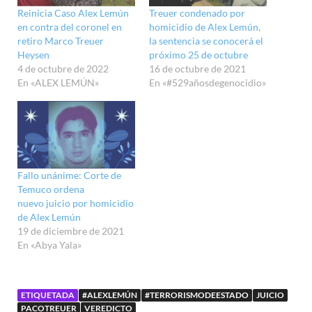
Reinicia Caso Alex Lemún
Treuer condenado por
en contra del coronel en
homicidio de Alex Lemún,
retiro Marco Treuer
la sentencia se conocerá el
Heysen
próximo 25 de octubre
4 de octubre de 2022
16 de octubre de 2021
En «ALEX LEMÚN»
En «#529añosdegenocidio»
Fallo unánime: Corte de
Temuco ordena
nuevo juicio por homicidio
de Alex Lemún
19 de diciembre de 2021
En «Abya Yala»
ETIQUETADA
#ALEXLEMÚN
#TERRORISMODEESTADO
JUICIO
PACOTREUER
VEREDICTO