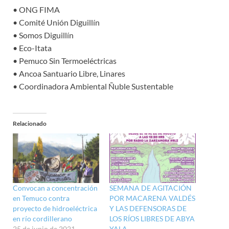
• ONG FIMA
• Comité Unión Diguillín
• Somos Diguillín
• Eco-Itata
• Pemuco Sin Termoeléctricas
• Ancoa Santuario Libre, Linares
• Coordinadora Ambiental Ñuble Sustentable
Relacionado
Convocan a concentración
SEMANA DE AGITACIÓN
en Temuco contra
POR MACARENA VALDÉS
proyecto de hidroeléctrica
Y LAS DEFENSORAS DE
en río cordillerano
LOS RÍOS LIBRES DE ABYA
25 de junio de 2021
YALA.