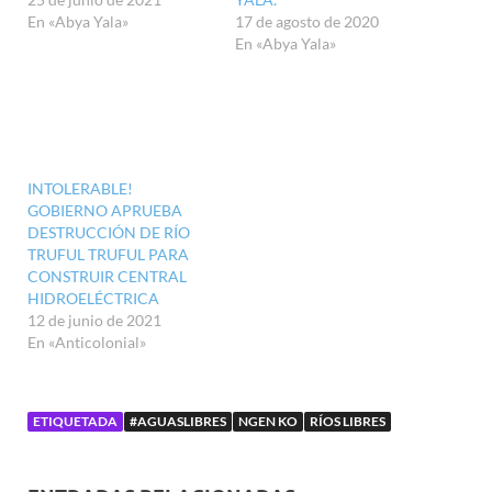
En «Abya Yala»
17 de agosto de 2020
En «Abya Yala»
INTOLERABLE!
GOBIERNO APRUEBA
DESTRUCCIÓN DE RÍO
TRUFUL TRUFUL PARA
CONSTRUIR CENTRAL
HIDROELÉCTRICA
12 de junio de 2021
En «Anticolonial»
ETIQUETADA
#AGUASLIBRES
NGEN KO
RÍOS LIBRES