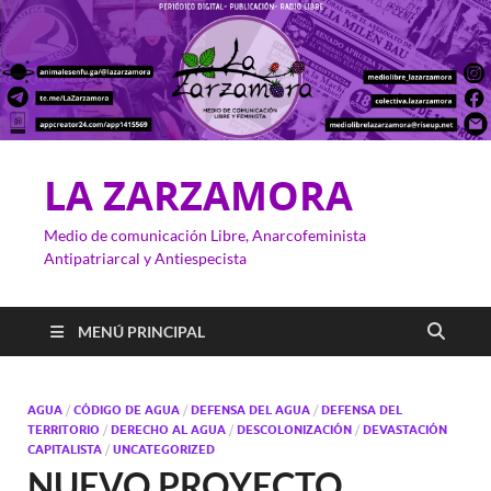
LA ZARZAMORA
Medio de comunicación Libre, Anarcofeminista
Antipatriarcal y Antiespecista
MENÚ PRINCIPAL
AGUA
/
CÓDIGO DE AGUA
/
DEFENSA DEL AGUA
/
DEFENSA DEL
TERRITORIO
/
DERECHO AL AGUA
/
DESCOLONIZACIÓN
/
DEVASTACIÓN
CAPITALISTA
/
UNCATEGORIZED
NUEVO PROYECTO