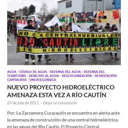
AGUA
/
CÓDIGO DE AGUA
/
DEFENSA DEL AGUA
/
DEFENSA DEL
TERRITORIO
/
DERECHO AL AGUA
/
DESCOLONIZACIÓN
/
DEVASTACIÓN
CAPITALISTA
/
UNCATEGORIZED
NUEVO PROYECTO HIDROELÉCTRICO
AMENAZA ESTA VEZ A RÍO CAUTÍN
23 de julio de 2021
-
Dejar un comentario
Por: La Zarzamora Curacautín se encuentra en alerta ante
la amenaza de construcción de una central hidroeléctrica,
en las aguas del Río Cautín. El Proyecto Central