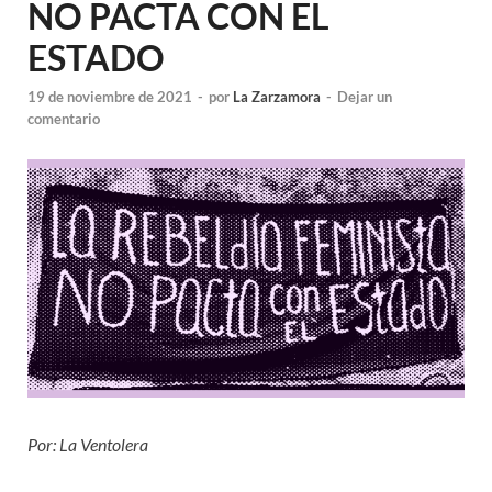
NO PACTA CON EL
ESTADO
19 de noviembre de 2021
-
por
La Zarzamora
-
Dejar un
comentario
Por: La Ventolera