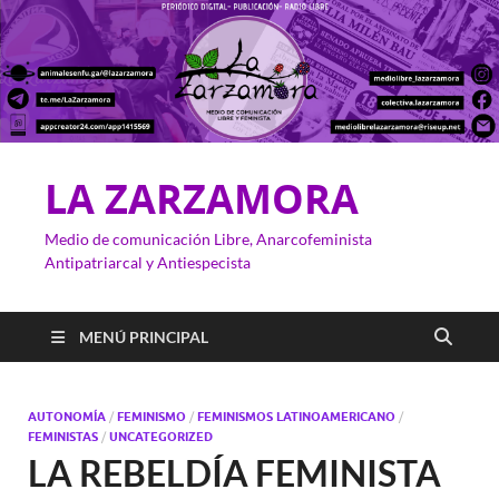
LA ZARZAMORA
Medio de comunicación Libre, Anarcofeminista
Antipatriarcal y Antiespecista
MENÚ PRINCIPAL
AUTONOMÍA
/
FEMINISMO
/
FEMINISMOS LATINOAMERICANO
/
FEMINISTAS
/
UNCATEGORIZED
LA REBELDÍA FEMINISTA