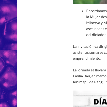
Recordamos q
la Mujer
desd
Minerva y Ma
asesinadas el
del dictador
La invitación va diri
asistente, sumarse co
emprendimiento.
La jornada se llevará
Emilia Bau, en memor
Riñimapu de Panguipu