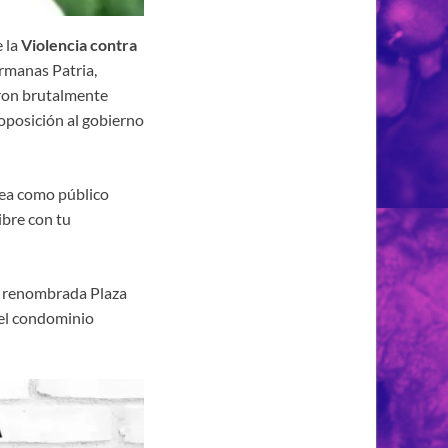
 la
Violencia contra
rmanas Patria,
eron brutalmente
 oposición al gobierno
 sea como público
ibre con tu
te renombrada Plaza
del condominio