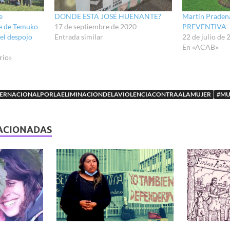
e
DONDE ESTA JOSÉ HUENANTE?
Martín Praden
 de Temuko
17 de septiembre de 2020
PREVENTIVA
 el despojo
Entrada similar
22 de julio de 
En «ACAB»
rio»
TERNACIONALPORLAELIMINACIONDELAVIOLENCIACONTRAALAMUJER
#MU
ACIONADAS