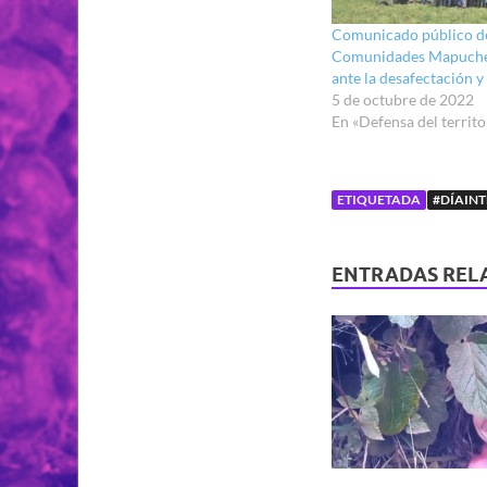
Comunicado público d
Comunidades Mapuche
ante la desafectación y
5 de octubre de 2022
En «Defensa del territo
ETIQUETADA
#DÍAIN
ENTRADAS REL