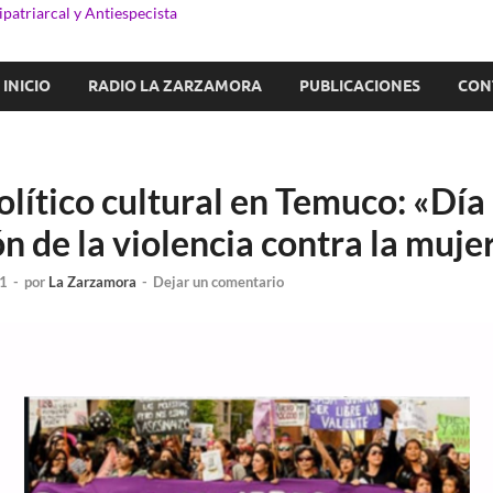
patriarcal y Antiespecista
INICIO
RADIO LA ZARZAMORA
PUBLICACIONES
CON
lítico cultural en Temuco: «Día 
n de la violencia contra la muje
1
-
por
La Zarzamora
-
Dejar un comentario