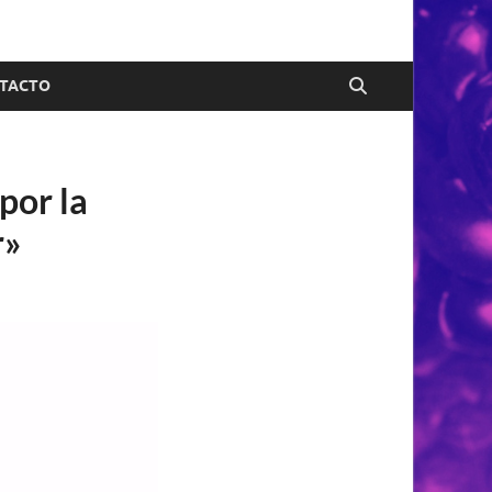
TACTO
por la
r»