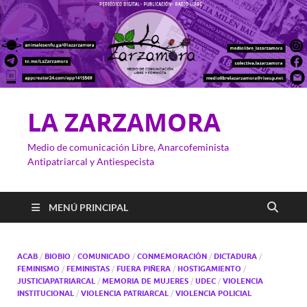
LA ZARZAMORA
Medio de comunicación Libre, Anarcofeminista
Antipatriarcal y Antiespecista
MENÚ PRINCIPAL
ACAB
/
BIOBIO
/
COMUNICADO
/
CONMEMORACIÓN
/
DICTADURA
/
FEMINISMO
/
FEMINISTAS
/
FUERA PIÑERA
/
HOSTIGAMIENTO
/
JUSTICIAPATRIARCAL
/
MEMORIA DE MUJERES
/
UDEC
/
VIOLENCIA
INSTITUCIONAL
/
VIOLENCIA PATRIARCAL
/
VIOLENCIA POLICIAL