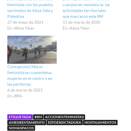
feminista con los pueblos
cuerpos en resistencia: las
oprimidos de Abya Yala y
actividades territoriales
Palestina
que marcaron este 8M
27 de mayo de 2021
11 de marzo de 2020
En «Abya Yala»
En «Abya Yala»
Concepción| Marzo
feminista en cuarentena;
mujeres en el centro y en
las periferias.
6 de marzo de 2021
En «8M»
ETIQUETADA
#8M
ACCIONES FEMINISTAS
AMEDRENTAMIENTO
ESTOESDICTADURA
HOSTIGAMIENTOS
NOMASPACOS