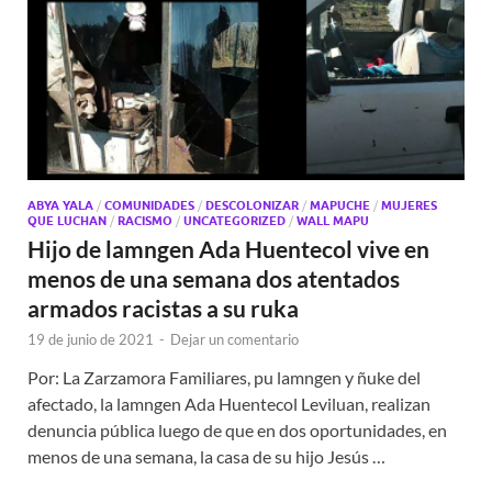
ABYA YALA
/
COMUNIDADES
/
DESCOLONIZAR
/
MAPUCHE
/
MUJERES
QUE LUCHAN
/
RACISMO
/
UNCATEGORIZED
/
WALL MAPU
Hijo de lamngen Ada Huentecol vive en
menos de una semana dos atentados
armados racistas a su ruka
19 de junio de 2021
-
Dejar un comentario
Por: La Zarzamora Familiares, pu lamngen y ñuke del
afectado, la lamngen Ada Huentecol Leviluan, realizan
denuncia pública luego de que en dos oportunidades, en
menos de una semana, la casa de su hijo Jesús …