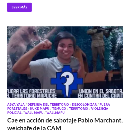
LEER MÁS
ABYA YALA
/
DEFENSA DEL TERRITORIO
/
DESCOLONIZAR
/
FUERA
FORESTALES
/
ÑUKE MAPU
/
TEMUCO
/
TERRITORIO
/
VIOLENCIA
POLICIAL
/
WALL MAPU
/
WALLMAPU
Cae en acción de sabotaje Pablo Marchant,
weichafe de la CAM