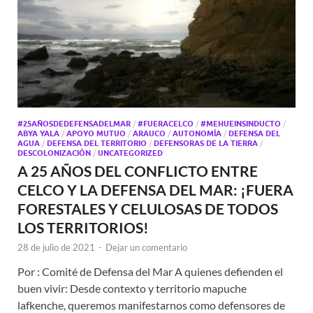
#25AÑOSDEDEFENSADELMAR
/
#FUERACELCO
/
#MEHUEINSINDUCTO
/
ABYA YALA
/
APOYO MUTUO
/
ARAUCO
/
AUTONOMÍA
/
DEFENSA DEL
AGUA
/
DEFENSA DEL TERRITORIO
/
DEFENSORAS DE LA TIERRA
/
DESCOLONIZACIÓN
/
UNCATEGORIZED
A 25 AÑOS DEL CONFLICTO ENTRE
CELCO Y LA DEFENSA DEL MAR: ¡FUERA
FORESTALES Y CELULOSAS DE TODOS
LOS TERRITORIOS!
28 de julio de 2021
-
Dejar un comentario
Por : Comité de Defensa del Mar A quienes defienden el
buen vivir: Desde contexto y territorio mapuche
lafkenche, queremos manifestarnos como defensores de