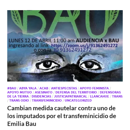
#BAU
/
ABYA YALA
/
ACAB
/
ANTIESPECISTAS
/
APOYO FEMINISTA
/
APOYO MUTUO
/
ASESINATO
/
DEFENSA DEL TERRITORIO
/
DEFENSORAS
DE LA TIERRA
/
DISIDENCIAS
/
JUSTICIAPATRIARCAL
/
LLANCAHUE
/
TRANS
/
TRANS ODIO
/
TRANSFEMINICIDIO
/
UNCATEGORIZED
Cambian medida cautelar contra uno de
los imputados por el transfeminicidio de
Emilia Bau