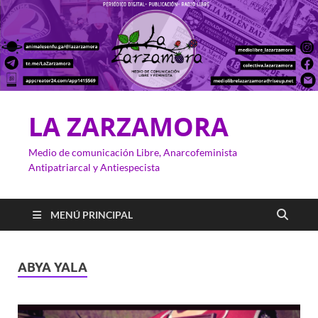
LA ZARZAMORA
Medio de comunicación Libre, Anarcofeminista
Antipatriarcal y Antiespecista
MENÚ PRINCIPAL
ABYA YALA