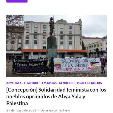
ABYA YALA
/
FEMICIDIO
/
FEMINISTAS
/
GENOCIDIO
/
ISRAEL GENOCIDA
[Concepción] Solidaridad feminista con los
pueblos oprimidos de Abya Yala y
Palestina
27 de mayo de 2021
-
Dejar un comentario