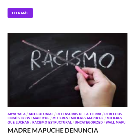
LEER MÁS
ABYA YALA
/
ANTICOLONIAL
/
DEFENSORAS DE LA TIERRA
/
DERECHOS
LINGÜISTICOS
/
MAPUCHE
/
MUJERES
/
MUJERES MAPUCHE
/
MUJERES
QUE LUCHAN
/
RACISMO ESTRUCTURAL
/
UNCATEGORIZED
/
WALL MAPU
MADRE MAPUCHE DENUNCIA