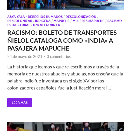
ABYA YALA
/
DERECHOS HUMANOS
/
DESCOLONIZACIÓN
/
DESCOLONIZAR
/
INDÍGENA
/
MAPUCHE
/
MUJERES MAPUCHE
/
RACISMO
ESTRUCTURAL
/
UNCATEGORIZED
RACISMO: BOLETO DE TRANSPORTES
ÑIELOL CATALOGA COMO «INDIA» A
PASAJERA MAPUCHE
24 de mayo de 2021
-
3 comentarios.
La historia que leemos y que re-escribimos a través de la
memoria de nuestros abuelos y abuelas, nos enseña que la
palabra indio fue inventada en el siglo XV por los
colonizadores españoles, fue la justificación moral …
LEER MÁS