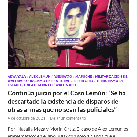
ABYA YALA
/
ALEX LEMÚN
/
ASESINATO
/
MAPUCHE
/
MILITARIZACIÓN DE
WALLMAPU
/
RACISMO ESTRUCTURAL
/
TERRITORIO
/
TERRORISMO DE
ESTADO
/
UNCATEGORIZED
/
WALL MAPU
Continúa juicio por el Caso Lemún: “Se ha
descartado la existencia de disparos de
otras armas que no sean las policiales”
4 de octubre de 2021
-
Dejar un comentario
Por: Natalia Meza y Morin Ortiz. El caso de Alex Lemun es
emblemático: en el año 2002 con solo 17 años, fue el