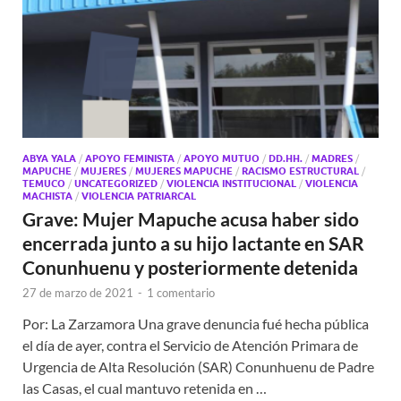
ABYA YALA
/
APOYO FEMINISTA
/
APOYO MUTUO
/
DD.HH.
/
MADRES
/
MAPUCHE
/
MUJERES
/
MUJERES MAPUCHE
/
RACISMO ESTRUCTURAL
/
TEMUCO
/
UNCATEGORIZED
/
VIOLENCIA INSTITUCIONAL
/
VIOLENCIA
MACHISTA
/
VIOLENCIA PATRIARCAL
Grave: Mujer Mapuche acusa haber sido
encerrada junto a su hijo lactante en SAR
Conunhuenu y posteriormente detenida
27 de marzo de 2021
-
1 comentario
Por: La Zarzamora Una grave denuncia fué hecha pública
el día de ayer, contra el Servicio de Atención Primara de
Urgencia de Alta Resolución (SAR) Conunhuenu de Padre
las Casas, el cual mantuvo retenida en …