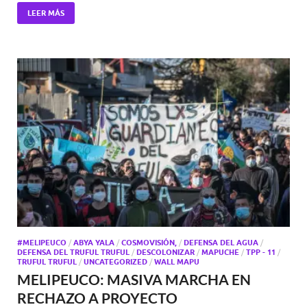
LEER MÁS
#MELIPEUCO
/
ABYA YALA
/
COSMOVISIÓN,
/
DEFENSA DEL AGUA
/
DEFENSA DEL TRUFUL TRUFUL
/
DESCOLONIZAR
/
MAPUCHE
/
TPP - 11
/
TRUFUL TRUFUL
/
UNCATEGORIZED
/
WALL MAPU
MELIPEUCO: MASIVA MARCHA EN
RECHAZO A PROYECTO