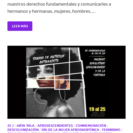
nuestros derechos fundamentales y comunicarles a
hermanos y hermanas, mujeres, hombres, …
LEER MÁS
25 J
/
ABYA YALA
/
AFRODESCENDIENTES
/
CONMEMORACIÓN
/
DESCOLONIZACIÓN
/
DÍA DE LA MUJER AFRODIASPÓRICA
/
FEMINISMO
/