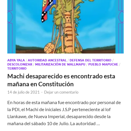
ABYA YALA
/
AUTORIDAD ANCESTRAL
/
DEFENSA DEL TERRITORIO
/
DESCOLONIZAR
/
MILITARIZACIÓN DE WALLMAPU
/
PUEBLO MAPUCHE
/
TERRITORIO
Machi desaparecido es encontrado esta
mañana en Constitución
14 de julio de 2021
-
Dejar un comentario
En horas de esta mañana fue encontrado por personal de
la PDI, el Machi de iniciales J.S.P perteneciente al lof
Llankawe, de Nueva Imperial, desaparecido desde la
mañana del sábado 10 de Julio. La autoridad …