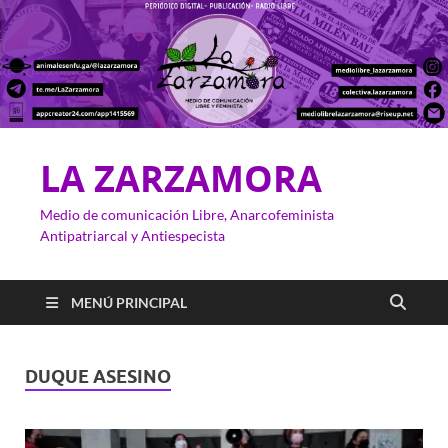
LA ZARZAMORA
Medio de comunicación Libre, Anarcofeminista
Antipatriarcal y Antiespecista
MENÚ PRINCIPAL
DUQUE ASESINO