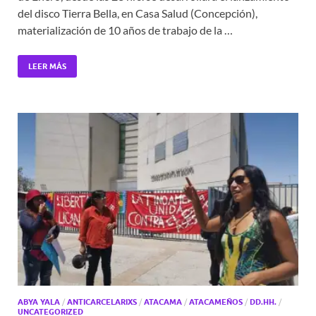
del disco Tierra Bella, en Casa Salud (Concepción),
materialización de 10 años de trabajo de la …
LEER MÁS
ABYA YALA
/
ANTICARCELARIXS
/
ATACAMA
/
ATACAMEÑOS
/
DD.HH.
/
UNCATEGORIZED