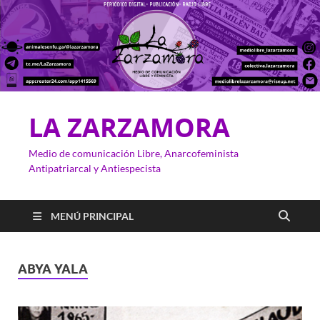
LA ZARZAMORA
Medio de comunicación Libre, Anarcofeminista
Antipatriarcal y Antiespecista
MENÚ PRINCIPAL
ABYA YALA