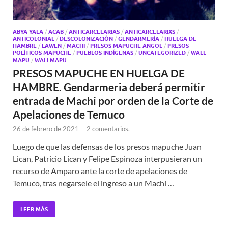
ABYA YALA
/
ACAB
/
ANTICARCELARIAS
/
ANTICARCELARIXS
/
ANTICOLONIAL
/
DESCOLONIZACIÓN
/
GENDARMERÍA
/
HUELGA DE
HAMBRE
/
LAWEN
/
MACHI
/
PRESOS MAPUCHE ANGOL
/
PRESOS
POLÍTICOS MAPUCHE
/
PUEBLOS INDÍGENAS
/
UNCATEGORIZED
/
WALL
MAPU
/
WALLMAPU
PRESOS MAPUCHE EN HUELGA DE
HAMBRE. Gendarmeria deberá permitir
entrada de Machi por orden de la Corte de
Apelaciones de Temuco
26 de febrero de 2021
-
2 comentarios.
Luego de que las defensas de los presos mapuche Juan
Lican, Patricio Lican y Felipe Espinoza interpusieran un
recurso de Amparo ante la corte de apelaciones de
Temuco, tras negarsele el ingreso a un Machi …
LEER MÁS