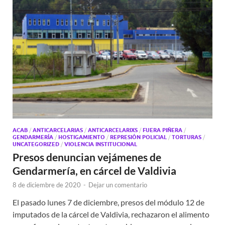
ACAB
/
ANTICARCELARIAS
/
ANTICARCELARIXS
/
FUERA PIÑERA
/
GENDARMERÍA
/
HOSTIGAMIENTO
/
REPRESIÓN POLICIAL
/
TORTURAS
/
UNCATEGORIZED
/
VIOLENCIA INSTITUCIONAL
Presos denuncian vejámenes de
Gendarmería, en cárcel de Valdivia
8 de diciembre de 2020
-
Dejar un comentario
El pasado lunes 7 de diciembre, presos del módulo 12 de
imputados de la cárcel de Valdivia, rechazaron el alimento