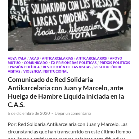
ABYA YALA
/
ACAB
/
ANTICARCELARIAS
/
ANTICARCELARIXS
/
APOYO
MUTUO
/
COMUNICADO
/
EX PRISIONERAS POLÍTICAS
/
PRESXS POLITICXS
/
PRISIÓN POLÍTICA
/
RESTITUCIÓN DE LAS VISITAS
/
RESTITUCIÓN DE
VISITAS
/
VIOLENCIA INSTITUCIONAL
Comunicado de Red Solidaria
Antikarcelaria con Juan y Marcelo, ante
Huelga de Hambre Líquida iniciada en la
C.A.S.
6 de diciembre de 2020
-
Dejar un comentario
Por: Red Solidaria Antikarcelaria con Juan y Marcelo. Las
circunstancias que han transcurrido en este último tiempo
nos llevan a emitir unas nuevas palabras para difundir y