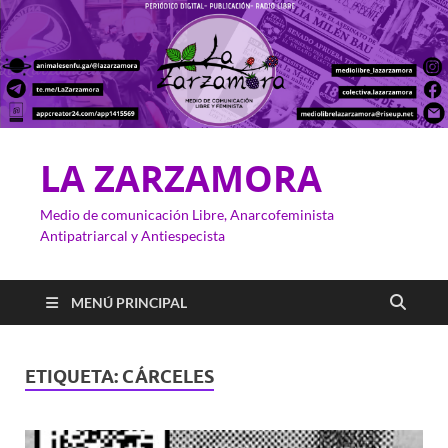
LA ZARZAMORA
Medio de comunicación Libre, Anarcofeminista
Antipatriarcal y Antiespecista
MENÚ PRINCIPAL
ETIQUETA:
CÁRCELES