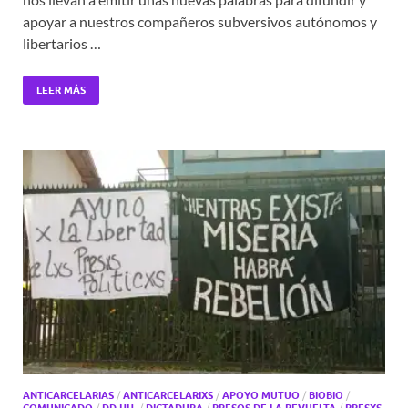
apoyar a nuestros compañeros subversivos autónomos y
libertarios …
LEER MÁS
ANTICARCELARIAS
/
ANTICARCELARIXS
/
APOYO MUTUO
/
BIOBIO
/
COMUNICADO
/
DD.HH.
/
DICTADURA
/
PRESOS DE LA REVUELTA
/
PRESXS