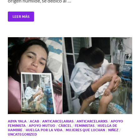
origen humilde, se dedicó al …
LEER MÁS
ABYA YALA
/
ACAB
/
ANTICARCELARIAS
/
ANTICARCELARIXS
/
APOYO
FEMINISTA
/
APOYO MUTUO
/
CÁRCEL
/
FEMINISTAS
/
HUELGA DE
HAMBRE
/
HUELGA POR LA VIDA
/
MUJERES QUE LUCHAN
/
NIÑEZ
/
UNCATEGORIZED