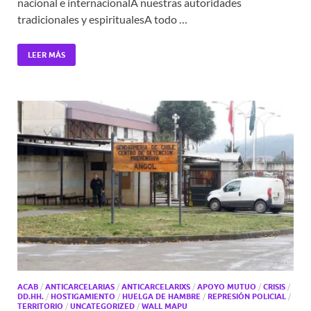
nacional e internacionalA nuestras autoridades
tradicionales y espiritualesA todo …
LEER MÁS
ACAB
/
ANTICARCELARIAS
/
ANTICARCELARIXS
/
APOYO MUTUO
/
CRISIS
/
DD.HH.
/
HOSTIGAMIENTO
/
HUELGA DE HAMBRE
/
REPRESIÓN POLICIAL
/
TERRITORIO
/
UNCATEGORIZED
/
WALL MAPU