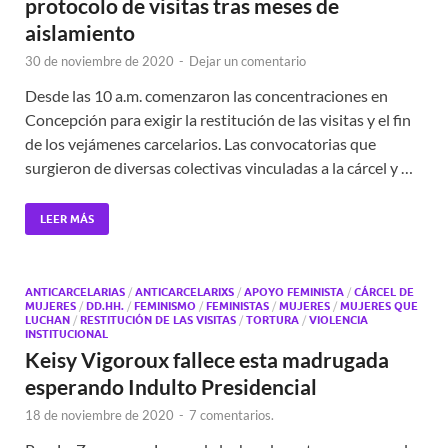
protocolo de visitas tras meses de
aislamiento
30 de noviembre de 2020
-
Dejar un comentario
Desde las 10 a.m. comenzaron las concentraciones en
Concepción para exigir la restitución de las visitas y el fin
de los vejámenes carcelarios. Las convocatorias que
surgieron de diversas colectivas vinculadas a la cárcel y …
LEER MÁS
ANTICARCELARIAS
/
ANTICARCELARIXS
/
APOYO FEMINISTA
/
CÁRCEL DE
MUJERES
/
DD.HH.
/
FEMINISMO
/
FEMINISTAS
/
MUJERES
/
MUJERES QUE
LUCHAN
/
RESTITUCIÓN DE LAS VISITAS
/
TORTURA
/
VIOLENCIA
INSTITUCIONAL
Keisy Vigoroux fallece esta madrugada
esperando Indulto Presidencial
18 de noviembre de 2020
-
7 comentarios.