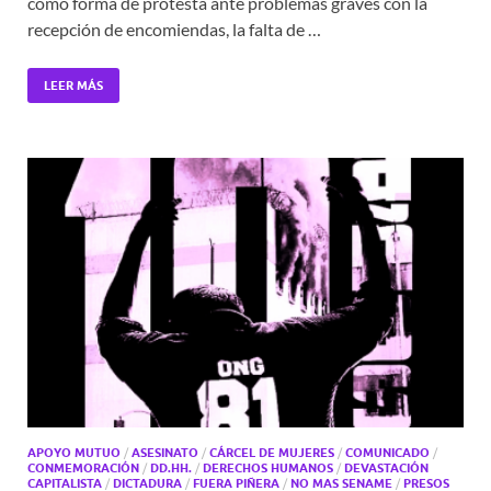
como forma de protesta ante problemas graves con la
recepción de encomiendas, la falta de …
LEER MÁS
APOYO MUTUO
/
ASESINATO
/
CÁRCEL DE MUJERES
/
COMUNICADO
/
CONMEMORACIÓN
/
DD.HH.
/
DERECHOS HUMANOS
/
DEVASTACIÓN
CAPITALISTA
/
DICTADURA
/
FUERA PIÑERA
/
NO MAS SENAME
/
PRESOS