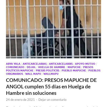
ABYA YALA
/
ANTICARCELARIAS
/
ANTICARCELARIXS
/
APOYO MUTUO
/
COMUNICADO
/
DD.HH.
/
HUELGA DE HAMBRE
/
MAPUCHE
/
PRESOS
POLÍTICOS MAPUCHE
/
PRESXS POLITICXS
/
PUEBLO MAPUCHE
/
PUEBLOS
ORIGINARIOS
/
WALL MAPU
/
WALLMAPU
COMUNICADO: PRESOS MAPUCHE DE
ANGOL cumplen 55 días en Huelga de
Hambre sin soluciones
24 de enero de 2021
-
Dejar un comentario