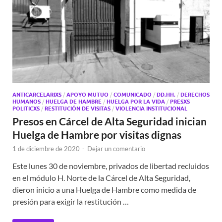
ANTICARCELARIXS
/
APOYO MUTUO
/
COMUNICADO
/
DD.HH.
/
DERECHOS
HUMANOS
/
HUELGA DE HAMBRE
/
HUELGA POR LA VIDA
/
PRESXS
POLITICXS
/
RESTITUCIÓN DE VISITAS
/
VIOLENCIA INSTITUCIONAL
Presos en Cárcel de Alta Seguridad inician
Huelga de Hambre por visitas dignas
1 de diciembre de 2020
-
Dejar un comentario
Este lunes 30 de noviembre, privados de libertad recluidos
en el módulo H. Norte de la Cárcel de Alta Seguridad,
dieron inicio a una Huelga de Hambre como medida de
presión para exigir la restitución …