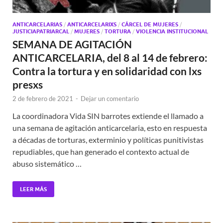
ANTICARCELARIAS
/
ANTICARCELARIXS
/
CÁRCEL DE MUJERES
/
JUSTICIAPATRIARCAL
/
MUJERES
/
TORTURA
/
VIOLENCIA INSTITUCIONAL
SEMANA DE AGITACIÓN
ANTICARCELARIA, del 8 al 14 de febrero:
Contra la tortura y en solidaridad con lxs
presxs
2 de febrero de 2021
-
Dejar un comentario
La coordinadora Vida SIN barrotes extiende el llamado a
una semana de agitación anticarcelaria, esto en respuesta
a décadas de torturas, exterminio y políticas punitivistas
repudiables, que han generado el contexto actual de
abuso sistemático …
LEER MÁS