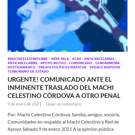
#MACHICELESTINOLIBRE
/
ABYA YALA
/
ACAB
/
ANTICARCELARIAS
/
ANTICARCELARIXS
/
APOYO MUTUO
/
COMUNICADO
/
GENDARMERÍA
/
HOSTIGAMIENTO
/
PRESOS POLÍTICOS MAPUCHE
/
PUEBLO MAPUCHE
/
TERRORISMO DE ESTADO
URGENTE! COMUNICADO ANTE EL
INMINENTE TRASLADO DEL MACHI
CELESTINO CÓRDOVA A OTRO PENAL
9 de enero de 2021
-
Dejar un comentario
Por: Machi Celestino Córdova, familia, amigos, vocería,
Comunidades en respaldo al Machi Celestino y Red de
Apoyo Sábado 9 de enero 2021 A la opinión pública