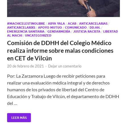
#MACHICELESTINOLIBRE
/
ABYA YALA
/
ACAB
/
ANTICARCELARIAS
/
ANTICARCELARIXS
/
APOYO MUTUO
/
COMUNICADO
/
DD.HH.
/
EMERGENCIA SANITARIA
/
GENDARMERÍA
/
JUSTICIA RACISTA
/
LIBERTAD
AL MACHI
/
UNCATEGORIZED
Comisión de DDHH del Colegio Médico
realiza informe sobre malas condiciones
en CET de Vilcún
20 de febrero de 2021
-
Dejar un comentario
Por: La Zarzamora Luego de recibir peticiones para
realizar una evaluación médica integral y de derechos
humanos de los privados de libertad del Centro de
Educación y Trabajo de Vilcún, el departamento de DDHH
del …
LEER MÁS