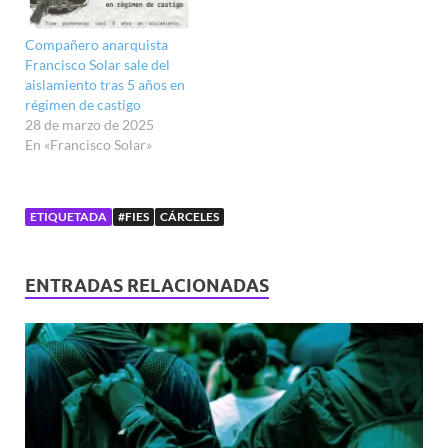
Compañero anarquista
Francisco Solar sale del
aislamiento tras 5 años en
régimen de castigo
28 de marzo de 2025
En «Francisco Solar»
ETIQUETADA
#FIES
CÁRCELES
ENTRADAS RELACIONADAS