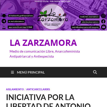
LA ZARZAMORA
Medio de comunicación Libre, Anarcofeminista
Antipatriarcal y Antiespecista
MENÚ PRINCIPAL
AISLAMIENTO
/
ANTICARCELARIXS
INICIATIVA POR LA
LIBERTAD DE ANTONIO