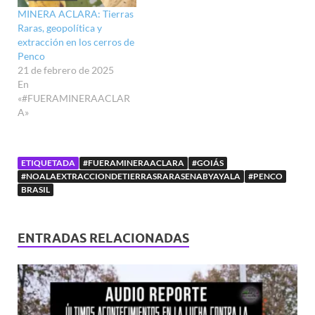
MINERA ACLARA: Tierras
Raras, geopolítica y
extracción en los cerros de
Penco
21 de febrero de 2025
En
«#FUERAMINERAACLAR
A»
ETIQUETADA
#FUERAMINERAACLARA
#GOIÁS
#NOALAEXTRACCIONDETIERRASRARASENABYAYALA
#PENCO
BRASIL
ENTRADAS RELACIONADAS