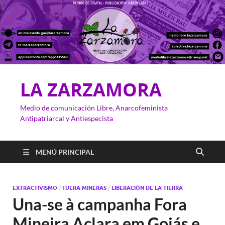
LA ZARZAMORA
Medio de comunicación Libre, Anarcofeminista
Antipatriarcal y Antiespecista
MENÚ PRINCIPAL
EXTRACTIVISMO
/
FUERA MINERAS
/
LIBERACIÓN DE LA TIERRA
Una-se à campanha Fora
Mineira Aclara em Goiás e