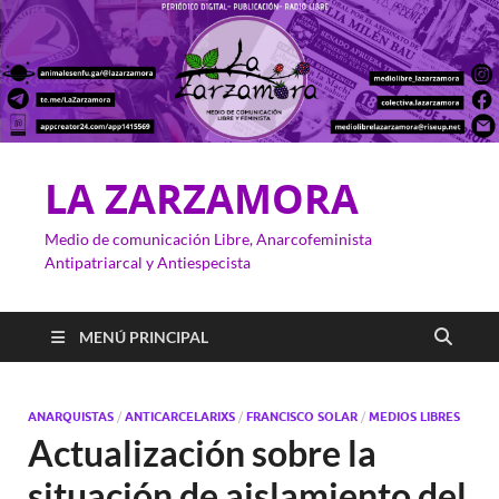
LA ZARZAMORA
Medio de comunicación Libre, Anarcofeminista
Antipatriarcal y Antiespecista
MENÚ PRINCIPAL
ANARQUISTAS
/
ANTICARCELARIXS
/
FRANCISCO SOLAR
/
MEDIOS LIBRES
Actualización sobre la
situación de aislamiento del