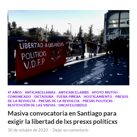
47 AÑOS
/
ANTICARCELARIAS
/
ANTICARCELARIXS
/
APOYO MUTUO
/
COMUNICADO
/
DICTADURA
/
FUERA PIÑERA
/
HOSTIGAMIENTO
/
PRESOS
DE LA REVUELTA
/
PRESXS DE LA REVUELTA
/
PRESXS POLITICXS
/
RESTITUCIÓN DE LAS VISITAS
/
UNCATEGORIZED
Masiva convocatoria en Santiago para
exigir la libertad de lxs presxs políticxs
30 de octubre de 2020
-
Dejar un comentario