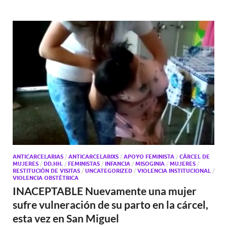
ANTICARCELARIAS
/
ANTICARCELARIXS
/
APOYO FEMINISTA
/
CÁRCEL DE
MUJERES
/
DD.HH.
/
FEMINISTAS
/
INFANCIA
/
MISOGINIA
/
MUJERES
/
RESTITUCIÓN DE VISITAS
/
UNCATEGORIZED
/
VIOLENCIA INSTITUCIONAL
/
VIOLENCIA OBSTÉTRICA
INACEPTABLE Nuevamente una mujer
sufre vulneración de su parto en la cárcel,
esta vez en San Miguel