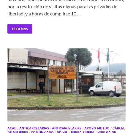
por la restitución de visitas dignas para lxs privadxs de
libertad, y a horas de cumplirse 10 …
LEER MÁS
ACAB
/
ANTICARCELARIAS
/
ANTICARCELARIXS
/
APOYO MUTUO
/
CÁRCEL
DE MUJERES
/
COMUNICADO
/
DD.HH.
/
FUERA PIÑERA
/
HUELGA DE