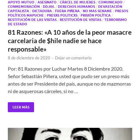
APOYO MUTUO
/
ASESINATO
/
CÁRCEL DE MUJERES
/
COMUNICADO
/
CONMEMORACIÓN
/
DD.HH.
/
DERECHOS HUMANOS
/
DEVASTACIÓN
CAPITALISTA
/
DICTADURA
/
FUERA PIÑERA
/
NO MAS SENAME
/
PRESOS
POLÍTICOS MAPUCHE
/
PRESXS POLITICXS
/
PRISIÓN POLÍTICA
/
RESTITUCIÓN DE LAS VISITAS
/
RESTITUCIÓN DE VISITAS
/
TERRORISMO
DE ESTADO
81 Razones: «A 10 años de la peor masacre
carcelaria de $hile nadie se hace
responsable»
8 de diciembre de 2020
-
Dejar un comentario
Por: 81 Razones por Luchar Martes 8 Diciembre 2020.
Señor Sebastián Piñera, usted que pudo ser un preso más
antes de ser Presidente del país, aunque no de mazmorras
ni de asquerosas cárceles, si no …
LEER MÁS