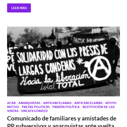
LEER MÁS
ACAB
/
ANARQUISTAS
/
ANTICARCELARIAS
/
ANTICARCELARIXS
/
APOYO
MUTUO
/
PRESXS POLITICXS
/
PRISIÓN POLÍTICA
/
RESTITUCIÓN DE LAS
VISITAS
/
UNCATEGORIZED
Comunicado de familiares y amistades de
PP subversivxs y anarquistas ante vuelta