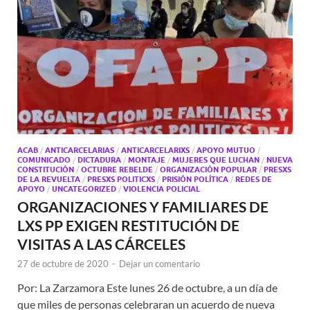
ACAB
/
ANTICARCELARIAS
/
ANTICARCELARIXS
/
APOYO MUTUO
/
COMUNICADO
/
DICTADURA
/
MONTAJE
/
MUJERES QUE LUCHAN
/
NUEVA
CONSTITUCIÓN
/
OCTUBRE REBELDE
/
ORGANIZACIÓN POPULAR
/
PRESXS
DE LA REVUELTA
/
PRESXS POLITICXS
/
PRISIÓN POLÍTICA
/
REDES DE
APOYO
/
UNCATEGORIZED
/
VIOLENCIA POLICIAL
ORGANIZACIONES Y FAMILIARES DE
LXS PP EXIGEN RESTITUCIÓN DE
VISITAS A LAS CÁRCELES
27 de octubre de 2020
-
Dejar un comentario
Por: La Zarzamora Este lunes 26 de octubre, a un día de
que miles de personas celebraran un acuerdo de nueva