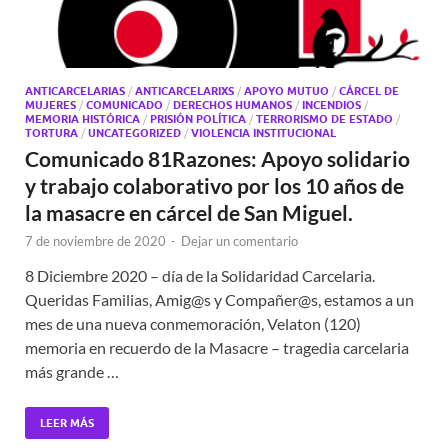
ANTICARCELARIAS
/
ANTICARCELARIXS
/
APOYO MUTUO
/
CÁRCEL DE
MUJERES
/
COMUNICADO
/
DERECHOS HUMANOS
/
INCENDIOS
/
MEMORIA HISTÓRICA
/
PRISIÓN POLÍTICA
/
TERRORISMO DE ESTADO
/
TORTURA
/
UNCATEGORIZED
/
VIOLENCIA INSTITUCIONAL
Comunicado 81Razones: Apoyo solidario
y trabajo colaborativo por los 10 años de
la masacre en cárcel de San Miguel.
7 de noviembre de 2020
-
Dejar un comentario
8 Diciembre 2020 – día de la Solidaridad Carcelaria.
Queridas Familias, Amig@s y Compañer@s, estamos a un
mes de una nueva conmemoración, Velaton (120)
memoria en recuerdo de la Masacre – tragedia carcelaria
más grande …
LEER MÁS