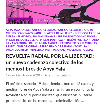
ABYA YALA
/
ACAB
/
ANTICARCELARIAS
/
ANTICARCELARIXS
/
APOYO
MUTUO
/
CADENAZO RADIAL
/
CÁRCEL DE MUJERES
/
DEFENSORAS DE LA
TIERRA
/
FEMICIDIO
/
NO MAS SENAME
/
PRESOS POLÍTICOS MAPUCHE
/
PRESXS DE LA REVUELTA
/
PRESXS POLITICXS
/
PRISIÓN POLÍTICA
/
RADIO
LA ZARZAMORA
/
RADIOLAZARZAMORA
/
RADIOS LIBRES Y FEMINISTAS
/
RESTITUCIÓN DE VISITAS
/
TERRORISMO DE ESTADO
/
TORTURA
/
UNCATEGORIZED
/
VIOLENCIA INSTITUCIONAL
/
VIOLENCIA POLICIAL
REVUELTA RADIAL POR LA LIBERTAD:
un nuevo cadenazo colectivo de los
medios libres de Abya Yala
14 de diciembre de 2020
-
Dejar un comentario
El próximo sábado 19 de diciembre, más de 12 radios y
medios libres de Abya Yala transmitirán en conjunto la
Revuelta Radial por la libertad, que busca visibilizar la
problemática de las cárceles, la criminalización …