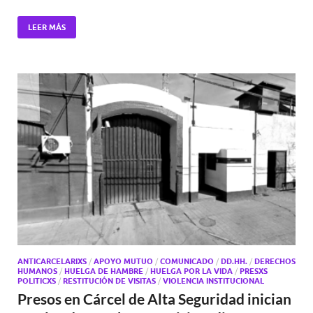
LEER MÁS
ANTICARCELARIXS
/
APOYO MUTUO
/
COMUNICADO
/
DD.HH.
/
DERECHOS
HUMANOS
/
HUELGA DE HAMBRE
/
HUELGA POR LA VIDA
/
PRESXS
POLITICXS
/
RESTITUCIÓN DE VISITAS
/
VIOLENCIA INSTITUCIONAL
Presos en Cárcel de Alta Seguridad inician