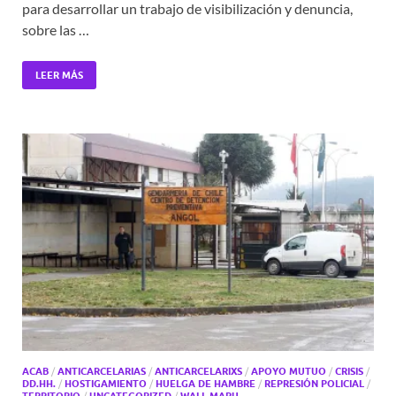
para desarrollar un trabajo de visibilización y denuncia,
sobre las …
LEER MÁS
ACAB
/
ANTICARCELARIAS
/
ANTICARCELARIXS
/
APOYO MUTUO
/
CRISIS
/
DD.HH.
/
HOSTIGAMIENTO
/
HUELGA DE HAMBRE
/
REPRESIÓN POLICIAL
/
/
/