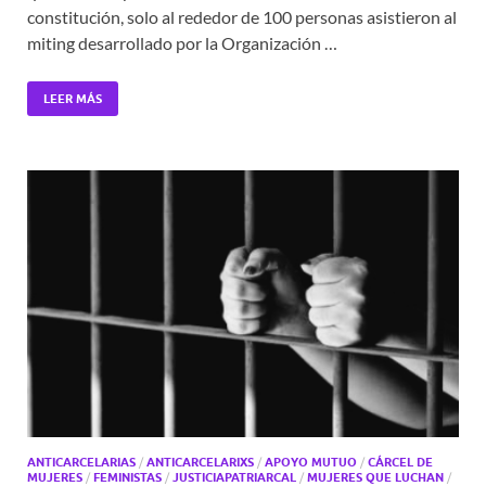
constitución, solo al rededor de 100 personas asistieron al
miting desarrollado por la Organización …
LEER MÁS
ANTICARCELARIAS
/
ANTICARCELARIXS
/
APOYO MUTUO
/
CÁRCEL DE
MUJERES
/
FEMINISTAS
/
JUSTICIAPATRIARCAL
/
MUJERES QUE LUCHAN
/