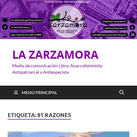
LA ZARZAMORA
Medio de comunicación Libre, Anarcofeminista
Antipatriarcal y Antiespecista
MENÚ PRINCIPAL
ETIQUETA:
81 RAZONES