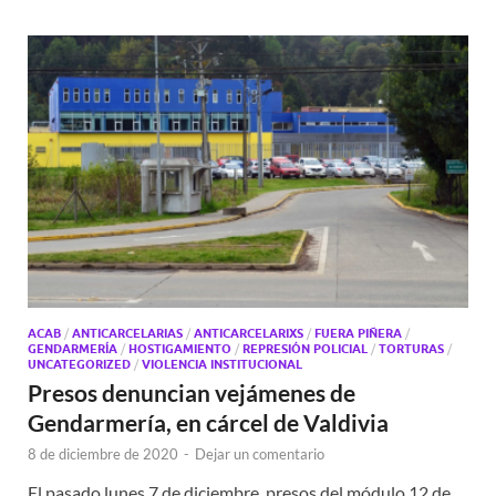
ACAB
/
ANTICARCELARIAS
/
ANTICARCELARIXS
/
FUERA PIÑERA
/
GENDARMERÍA
/
HOSTIGAMIENTO
/
REPRESIÓN POLICIAL
/
TORTURAS
/
UNCATEGORIZED
/
VIOLENCIA INSTITUCIONAL
Presos denuncian vejámenes de
Gendarmería, en cárcel de Valdivia
8 de diciembre de 2020
-
Dejar un comentario
El pasado lunes 7 de diciembre, presos del módulo 12 de