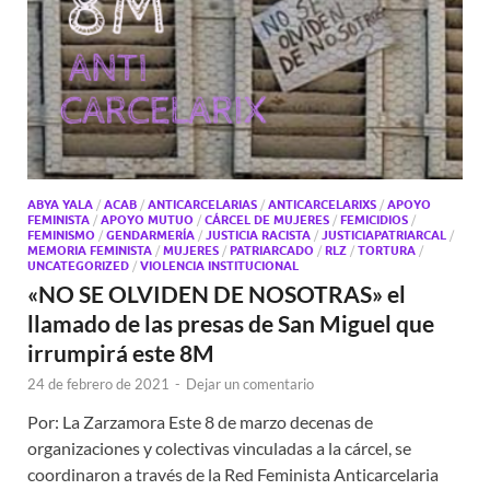
ABYA YALA
/
ACAB
/
ANTICARCELARIAS
/
ANTICARCELARIXS
/
APOYO
FEMINISTA
/
APOYO MUTUO
/
CÁRCEL DE MUJERES
/
FEMICIDIOS
/
FEMINISMO
/
GENDARMERÍA
/
JUSTICIA RACISTA
/
JUSTICIAPATRIARCAL
/
MEMORIA FEMINISTA
/
MUJERES
/
PATRIARCADO
/
RLZ
/
TORTURA
/
UNCATEGORIZED
/
VIOLENCIA INSTITUCIONAL
«NO SE OLVIDEN DE NOSOTRAS» el
llamado de las presas de San Miguel que
irrumpirá este 8M
24 de febrero de 2021
-
Dejar un comentario
Por: La Zarzamora Este 8 de marzo decenas de
organizaciones y colectivas vinculadas a la cárcel, se
coordinaron a través de la Red Feminista Anticarcelaria