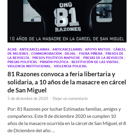
ACAB
/
ANTICARCELARIAS
/
ANTICARCELARIXS
/
APOYO MUTUO
/
CÁRCEL
DE MUJERES
/
CONMEMORACIÓN
/
DD.HH.
/
FUERA PIÑERA
/
PRESOS DE
LA REVUELTA
/
PRESOS POLÍTICOS MAPUCHE
/
PRESXS DE LA REVUELTA
/
PRESXS POLITICXS
/
PRISIÓN POLÍTICA
/
RESTITUCIÓN DE LAS VISITAS
/
VIOLENCIA INSTITUCIONAL
/
VIOLENCIA POLICIAL
81 Razones convoca a feria libertaria y
solidaria, a 10 años de la masacre en cárcel
de San Miguel
5 de diciembre de 2020
-
Dejar un comentario
Por: 81 Razones por luchar Estimadas familias, amigxs y
compañerxs. Este 8 de diciembre 2020 se cumplen 10
años de la masacre ocurrida en la cárcel de San Miguel, el 8
de Diciembre del año …