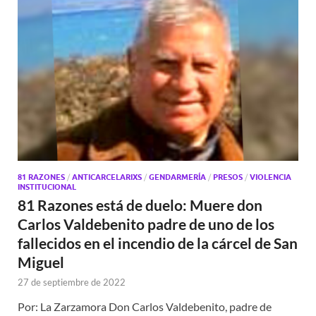
81 RAZONES
/
ANTICARCELARIXS
/
GENDARMERÍA
/
PRESOS
/
VIOLENCIA
INSTITUCIONAL
81 Razones está de duelo: Muere don
Carlos Valdebenito padre de uno de los
fallecidos en el incendio de la cárcel de San
Miguel
27 de septiembre de 2022
Por: La Zarzamora Don Carlos Valdebenito, padre de