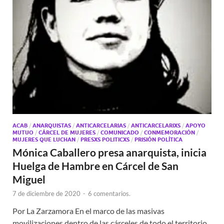
ACAB
/
ANARQUISTAS
/
ANTICARCELARIAS
/
ANTICARCELARIXS
/
APOYO
MUTUO
/
CÁRCEL DE MUJERES
/
COMUNICADO
/
CONMEMORACIÓN
/
MUJERES QUE LUCHAN
/
PRESXS POLITICXS
/
PRISIÓN POLÍTICA
Mónica Caballero presa anarquista, inicia
Huelga de Hambre en Cárcel de San
Miguel
7 de diciembre de 2020
-
6 comentarios.
Por La Zarzamora En el marco de las masivas
movilizaciones dentro de las cárceles de todo el territorio,