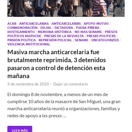
ACAB
/
ANTICARCELARIAS
/
ANTICARCELARIXS
/
APOYO MUTUO
/
CONMEMORACIÓN
/
DD.HH.
/
DICTADURA
/
FUERA PIÑERA
/
HOSTIGAMIENTO
/
MEMORIA HISTÓRICA
/
NO MAS SENAME
/
PRESOS
POLÍTICOS MAPUCHE
/
PRESXS DE LA REVUELTA
/
PRESXS POLITICXS
/
PRISIÓN POLÍTICA
/
REPRESIÓN POLICIAL
/
SENAME
/
UNCATEGORIZED
/
VIOLENCIA INSTITUCIONAL
Masiva marcha anticarcelaria fue
brutalmente reprimida, 3 detenidos
pasaron a control de detención esta
mañana
9 de noviembre de 2020
-
Dejar un comentario
El domingo 8 de noviembre, a menos de un mes de
cumplirse 10 años de la masacre de San Miguel, una gran
marcha anticarcelaria reunió a organizaciones, familias y
redes de apoyo a lxs presxs …
LEER MÁS