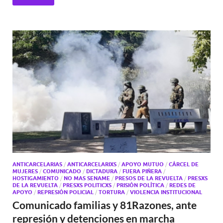
ANTICARCELARIAS
/
ANTICARCELARIXS
/
APOYO MUTUO
/
CÁRCEL DE
MUJERES
/
COMUNICADO
/
DICTADURA
/
FUERA PIÑERA
/
HOSTIGAMIENTO
/
NO MAS SENAME
/
PRESOS DE LA REVUELTA
/
PRESXS
DE LA REVUELTA
/
PRESXS POLITICXS
/
PRISIÓN POLÍTICA
/
REDES DE
APOYO
/
REPRESIÓN POLICIAL
/
TORTURA
/
VIOLENCIA INSTITUCIONAL
Comunicado familias y 81Razones, ante
represión y detenciones en marcha