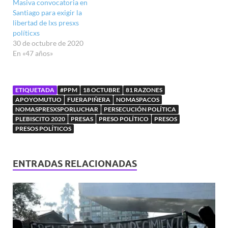
Masiva convocatoria en
Santiago para exigir la
libertad de lxs presxs
políticxs
30 de octubre de 2020
En «47 años»
ETIQUETADA
#PPM
18 OCTUBRE
81 RAZONES
APOYOMUTUO
FUERAPIÑERA
NOMASPACOS
NOMASPRESXSPORLUCHAR
PERSECUCIÓN POLÍTICA
PLEBISCITO 2020
PRESAS
PRESO POLÍTICO
PRESOS
PRESOS POLÍTICOS
ENTRADAS RELACIONADAS