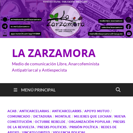
LA ZARZAMORA
Medio de comunicación Libre, Anarcofeminista
Antipatriarcal y Antiespecista
MENÚ PRINCIPAL
ACAB
/
ANTICARCELARIAS
/
ANTICARCELARIXS
/
APOYO MUTUO
/
COMUNICADO
/
DICTADURA
/
MONTAJE
/
MUJERES QUE LUCHAN
/
NUEVA
CONSTITUCIÓN
/
OCTUBRE REBELDE
/
ORGANIZACIÓN POPULAR
/
PRESXS
DE LA REVUELTA
/
PRESXS POLITICXS
/
PRISIÓN POLÍTICA
/
REDES DE
APOYO
/
UNCATEGORIZED
/
VIOLENCIA POLICIAL