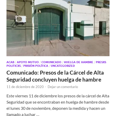
ACAB
/
APOYO MUTUO
/
COMUNICADO
/
HUELGA DE HAMBRE
/
PRESXS
POLITICXS
/
PRISIÓN POLÍTICA
/
UNCATEGORIZED
Comunicado: Presos de la Cárcel de Alta
Seguridad concluyen huelga de hambre
11 de diciembre de 2020
-
Dejar un comentario
Este viernes 11 de diciembre los presos de la cárcel de Alta
Seguridad que se encontraban en huelga de hambre desde
el lunes 30 de noviembre, deponen la medida y hacen un
llamado a luchar …