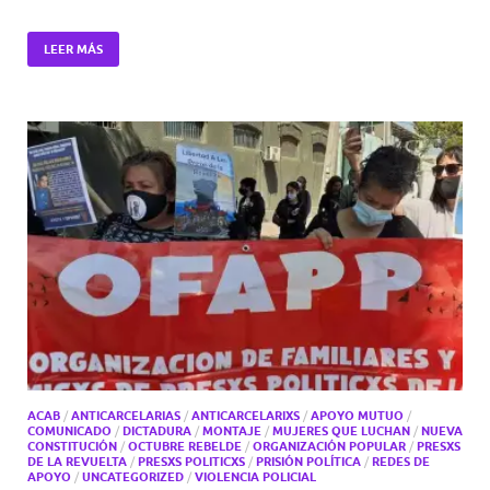
LEER MÁS
ACAB
/
ANTICARCELARIAS
/
ANTICARCELARIXS
/
APOYO MUTUO
/
COMUNICADO
/
DICTADURA
/
MONTAJE
/
MUJERES QUE LUCHAN
/
NUEVA
CONSTITUCIÓN
/
OCTUBRE REBELDE
/
ORGANIZACIÓN POPULAR
/
PRESXS
DE LA REVUELTA
/
PRESXS POLITICXS
/
PRISIÓN POLÍTICA
/
REDES DE
APOYO
/
UNCATEGORIZED
/
VIOLENCIA POLICIAL