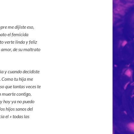
pre me dijiste
eso,
ato el femicida
erte linda y feliz
l amor, de su maltrato
ia y cuando decidiste
r. Como tu hija me
so que tantas veces te
 a muerte contigo,
…y hoy ya no puedo
os hijos sanos del
a el » todas las