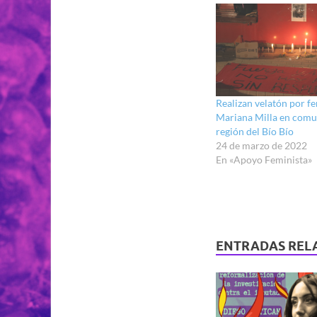
Realizan velatón por f
Mariana Milla en comu
región del Bío Bío
24 de marzo de 2022
En «Apoyo Feminista»
ENTRADAS REL