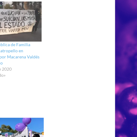
blica de Familia
 atropello en
 por Macarena Valdés
do
e 2020
do»