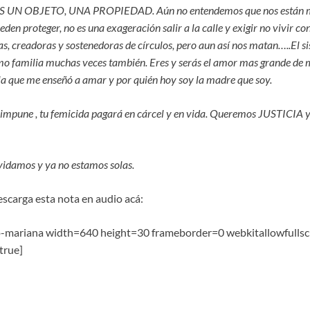
UN OBJETO, UNA PROPIEDAD. Aún no entendemos que nos están m
eden proteger, no es una exageración salir a la calle y exigir no vivir 
s, creadoras y sostenedoras de círculos, pero aun así nos matan…..El s
o familia muchas veces también. Eres y serás el amor mas grande de mi
 la que me enseñó a amar y por quién hoy soy la madre que soy.
mpune , tu femicida pagará en cárcel y en vida. Queremos JUSTICIA y si
idamos y ya no estamos solas.
escarga esta nota en audio acá:
io-mariana width=640 height=30 frameborder=0 webkitallowfulls
true]