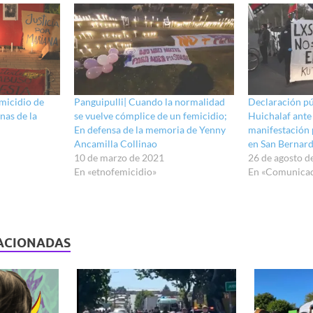
emicidio de
Panguipulli| Cuando la normalidad
Declaración pú
nas de la
se vuelve cómplice de un femicidio;
Huichalaf ante
En defensa de la memoria de Yenny
manifestación
Ancamilla Collinao
en San Bernar
10 de marzo de 2021
26 de agosto d
En «etnofemicidio»
En «Comunica
ACIONADAS