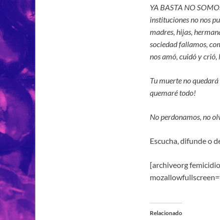
YA BASTA NO SOMOS 
instituciones no nos pu
madres, hijas, hermana
sociedad fallamos, com
nos amó, cuidó y crió,
Tu muerte no quedará i
quemaré todo!
No perdonamos, no olv
Escucha, difunde o d
[archiveorg femicid
mozallowfullscreen=
Relacionado