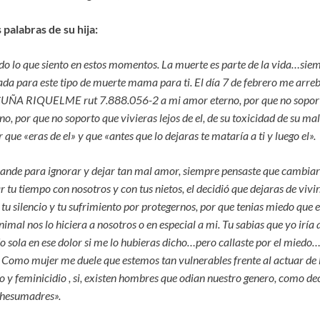
palabras de su hija:
odo lo que siento en estos momentos. La muerte es parte de la vida…siem
da para este tipo de muerte mama para ti. El día 7 de febrero me arreb
RIQUELME rut 7.888.056-2 a mi amor eterno, por que no soporto v
o, por que no soporto que vivieras lejos de el, de su toxicidad de su ma
r que «eras de el» y que «antes que lo dejaras te mataría a ti y luego el».
ande para ignorar y dejar tan mal amor, siempre pensaste que cambiar
 tu tiempo con nosotros y con tus nietos, el decidió que dejaras de vivi
 tu silencio y tu sufrimiento por protegernos, por que tenias miedo que e
animal nos lo hiciera a nosotros o en especial a mi. Tu sabias que yo iría
o sola en ese dolor si me lo hubieras dicho…pero callaste por el miedo
. Como mujer me duele que estemos tan vulnerables frente al actuar de l
 y feminicidio , si, existen hombres que odian nuestro genero, como decí
chesumadres».