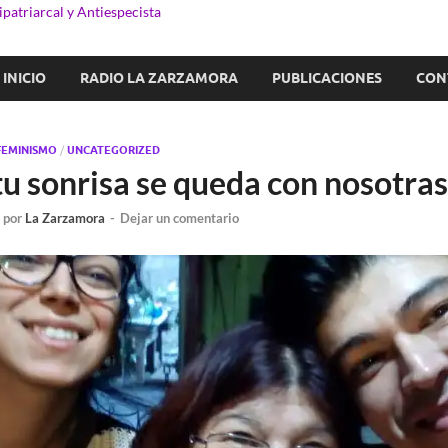
patriarcal y Antiespecista
INICIO
RADIO LA ZARZAMORA
PUBLICACIONES
CON
FEMINISMO
/
UNCATEGORIZED
tu sonrisa se queda con nosotras
-
por
La Zarzamora
-
Dejar un comentario