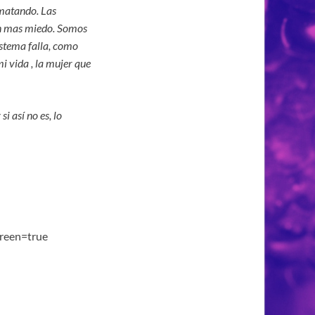
atando. Las
con mas miedo. Somos
istema falla, como
 vida , la mujer que
 así no es, lo
creen=true