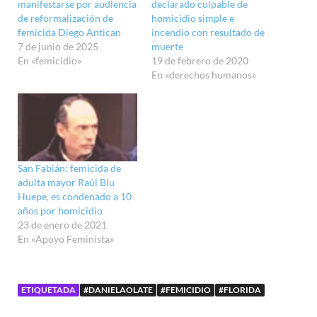
manifestarse por audiencia
declarado culpable de
de reformalización de
homicidio simple e
femicida Diego Antican
incendio con resultado de
7 de junio de 2025
muerte
En «femicidio»
19 de febrero de 2020
En «derechos humanos»
San Fabián: femicida de
adulta mayor Raúl Blu
Huepe, es condenado a 10
años por homicidio
23 de enero de 2021
En «Apoyo Feminista»
ETIQUETADA
#DANIELAOLATE
#FEMICIDIO
#FLORIDA