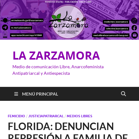
LA ZARZAMORA
Medio de comunicación Libre, Anarcofeminista
Antipatriarcal y Antiespecista
MENÚ PRINCIPAL
FEMICIDIO
/
JUSTICIAPATRIARCAL
/
MEDIOS LIBRES
FLORIDA: DENUNCIAN
REPRESIÓN A FAMILIA DE