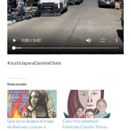
#JusticiaparaDanielaOlate
Relacionado
Que no se apague el fuego
Caso Yiny Sandoval:
de Rennata: Llaman a
Femicida Claudio Tolosa