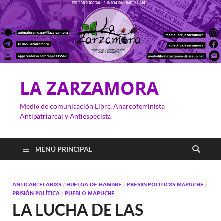
LA ZARZAMORA
Medio de comunicación Libre, Anarcofeminista
Antipatriarcal y Antiespecista
MENÚ PRINCIPAL
ANTICARCELARIXS
/
HUELGA DE HAMBRE
/
PRESXS POLITICXS MAPUCHE
/
PRISIÓN POLÍTICA
/
PUEBLO MAPUCHE
LA LUCHA DE LAS