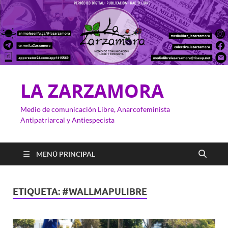
LA ZARZAMORA
Medio de comunicación Libre, Anarcofeminista
Antipatriarcal y Antiespecista
MENÚ PRINCIPAL
ETIQUETA:
#WALLMAPULIBRE