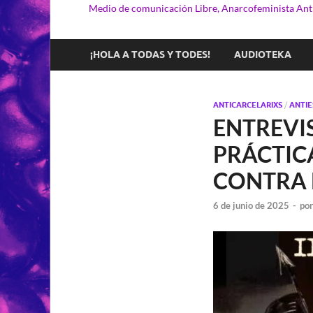
Medio de comunicación Libre, Anarcofeminista Anti
¡HOLA A TODAS Y TODES!
AUDIOTEKA
ANTICARCELARIXS
/
ANTIE
ENTREVI
PRÁCTIC
CONTRA 
6 de junio de 2025
-
po