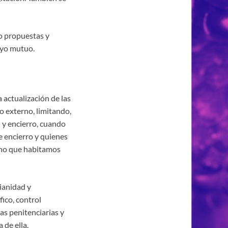
o propuestas y
oyo mutuo.
 actualización de las
o externo, limitando,
d y encierro, cuando
e encierro y quienes
sino que habitamos
dianidad y
ico, control
las penitenciarias y
 de ella.