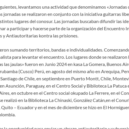
iguientes, levantamos una actividad que denominamos «Jornadas d
as jornadas se realizaron en conjunto con la iniciativa guitarras libe
stintos lugares del conosur. Las jornadas buscaban difundir las ide
amar a participar y hacerse parte de la organización del Encuentro I
 y Antiautoritarias kontra las prisiones.
ueron sumando territorios, bandas e individualidades. Comenzando 
alista para levantar el encuentro. Los lugares donde se realizaron 
as las jaulas» fueron en Junio 2024 en kasa La Gomera, Buenos Aire
rubamba (Cusco) Perú, en agosto del mismo año en Arequipa, Perú
Santiago de Chile, en septiembre en Puerto Montt, Chile, Montev
en Asunción, Paraguay, en el Centro Social y Bibiloteca La Patuca
res, en octubre en el Centro social okupado La Ferrere, en el C
se realizó en la Biblioteca La Chinaski, González Catán,en el Conu
 Quito – Ecuador y en el mes de diciembre se hizo en El Hormiguer
olombia.
la oportunidad para enviar un abrazo antiautoritario y subversiv