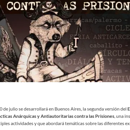
0 de julio se desarrollará en Buenos Aires, la segunda versión del
E
cticas Anárquicas y Antiautoritarias contra las Prisiones
, una in
iples actividades y que abordará temáticas sobre las diferentes ex