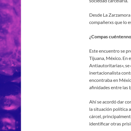
sociedad carcelaria.
Desde La Zarzamora q
compañerxs que lo es
¿Compas cuéntennos
Este encuentro se pr
Tijuana, México. En 
Antiautoritarias», se 
inertacionalista contr
encontraba en México
afinidades entre las 
Ahí se acordó dar con
la situación política
cárcel, principalment
identificar otras pris