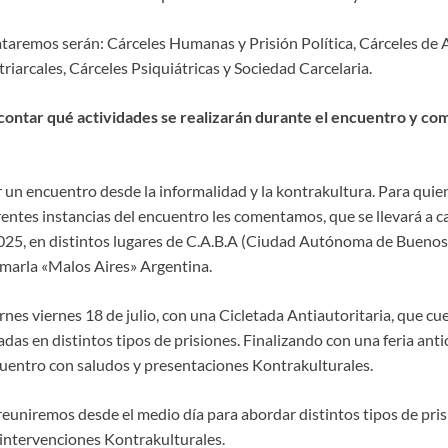
ataremos serán: Cárceles Humanas y Prisión Política, Cárceles de 
triarcales, Cárceles Psiquiátricas y Sociedad Carcelaria.
contar qué actividades se realizarán durante el encuentro y com
 un encuentro desde la informalidad y la kontrakultura. Para quie
erentes instancias del encuentro les comentamos, que se llevará a ca
 2025, en distintos lugares de C.A.B.A (Ciudad Autónoma de Buenos
amarla «Malos Aires» Argentina.
ernes viernes 18 de julio, con una Cicletada Antiautoritaria, que cu
adas en distintos tipos de prisiones. Finalizando con una feria anti
cuentro con saludos y presentaciones Kontrakulturales.
 reuniremos desde el medio día para abordar distintos tipos de pri
 intervenciones Kontrakulturales.