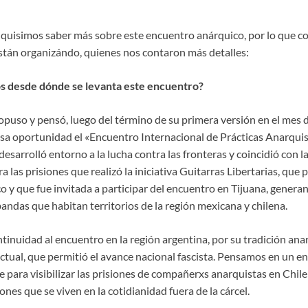
uisimos saber más sobre este encuentro anárquico, por lo que c
tán organizándo, quienes nos contaron más detalles:
 desde dónde se levanta este encuentro?
opuso y pensó, luego del término de su primera versión en el mes 
esa oportunidad el «Encuentro Internacional de Prácticas Anarquis
desarrolló entorno a la lucha contra las fronteras y coincidió con la
a las prisiones que realizó la iniciativa Guitarras Libertarias, que 
 y que fue invitada a participar del encuentro en Tijuana, genera
bandas que habitan territorios de la región mexicana y chilena.
tinuidad al encuentro en la región argentina, por su tradición ana
 actual, que permitió el avance nacional fascista. Pensamos en un e
e para visibilizar las prisiones de compañerxs anarquistas en Chil
iones que se viven en la cotidianidad fuera de la cárcel.