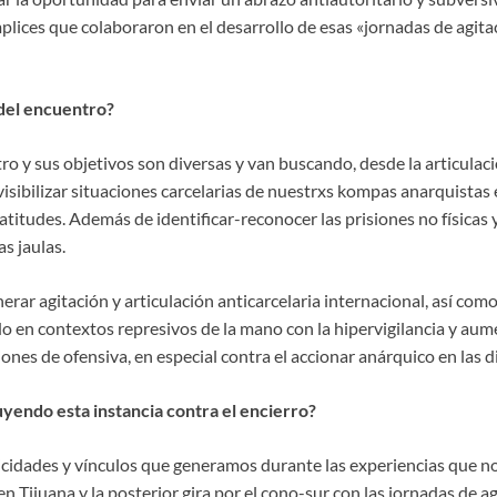
lices que colaboraron en el desarrollo de esas «jornadas de agita
 del encuentro?
ro y sus objetivos son diversas y van buscando, desde la articulac
 visibilizar situaciones carcelarias de nuestrxs kompas anarquistas e
atitudes. Además de identificar-reconocer las prisiones no físicas 
s jaulas.
rar agitación y articulación anticarcelaria internacional, así como 
do en contextos represivos de la mano con la hipervigilancia y au
iones de ofensiva, en especial contra el accionar anárquico en las d
yendo esta instancia contra el encierro?
licidades y vínculos que generamos durante las experiencias que no
n Tijuana y la posterior gira por el cono-sur con las jornadas de a