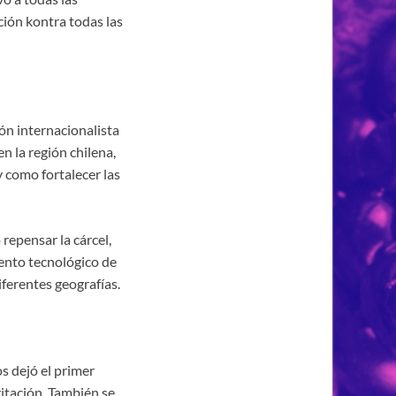
ción kontra todas las
ión internacionalista
n la región chilena,
y como fortalecer las
repensar la cárcel,
mento tecnológico de
iferentes geografías.
s dejó el primer
gitación. También se