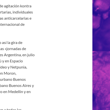
e agitación kontra
rtarias, individuales
as anticarcelarias e
nternacional de
así la gira de
las «jornadas de
s Argentina, en julio
 y en Espacio
ideo y Netpunia,
 en Moron,
onurbano Buenos
rbano Buenos Aires y
o en Medellin y en
o a todas las