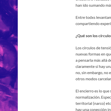
han ido sumando má
Entre todxs levantam
compartiendo experie
¿Qué son los círculo
Los círculos de tensi
nuevas formas en que
a pensarla más allá d
claramente sí hay un
no, sin embargo, no e
otros modos carcelar
El encierro es lo que
normalización. Especi
territorial (narco) e
hay una conección int