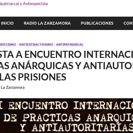
patriarcal y Antiespecista
INICIO
RADIO LA ZARZAMORA
PUBLICACIONES
CON
SPECISMO
/
ANTIEXTRACTIVISMO
/
ANTIPATRIARCAL
STA A ENCUENTRO INTERNAC
AS ANÁRQUICAS Y ANTIAUTO
LAS PRISIONES
r
La Zarzamora