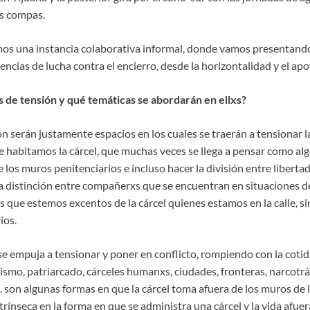
s compas.
os una instancia colaborativa informal, donde vamos presentand
ncias de lucha contra el encierro, desde la horizontalidad y el ap
s de tensión y qué temáticas se abordarán en ellxs?
ón serán justamente espacios en los cuales se traerán a tensionar la
 habitamos la cárcel, que muchas veces se llega a pensar como alg
e los muros penitenciarios e incluso hacer la división entre liberta
a distinción entre compañerxs que se encuentran en situaciones d
s que estemos excentos de la cárcel quienes estamos en la calle, 
ios.
 se empuja a tensionar y poner en conflicto, rompiendo con la coti
smo, patriarcado, cárceles humanxs, ciudades, fronteras, narcotráf
tc. son algunas formas en que la cárcel toma afuera de los muros de 
rínseca en la forma en que se administra una cárcel y la vida afuera