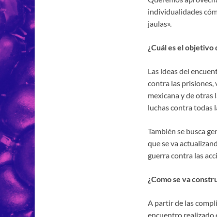
individualidades cómp
jaulas».
¿Cuál es el objetivo
Las ideas del encuent
contra las prisiones,
mexicana y de otras l
luchas contra todas la
También se busca gene
que se va actualizan
guerra contra las acc
¿Como se va constru
A partir de las comp
encuentro realizado e