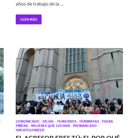
años de trabajo de la …
LEER MÁS
/
COMUNICADO
/
DD.HH.
/
FEMICIDIOS
/
FEMINISTAS
/
FUERA
PIÑERA
/
MUJERES QUE LUCHAN
/
PATRIARCADO
/
UNCATEGORIZED
EL AGRESOR ERES TÚ: EL POR QUÉ