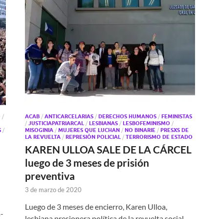
O
/
ACAB
/
ANTICARCELARIAS
/
DERECHOS HUMANOS
/
FEMINISTAS
/
JUSTICIAPATRIARCAL
/
LESBIANAS
/
LESBOFEMINISMO
/
S
/
MISOGINIA
/
MUJERES QUE LUCHAN
/
NO BINARIE
/
PRESXS DE
LA REVUELTA
/
REPRESIÓN POLICIAL
/
TERRORISMO DE ESTADO
KAREN ULLOA SALE DE LA CÁRCEL
luego de 3 meses de prisión
preventiva
3 de marzo de 2020
Luego de 3 meses de encierro, Karen Ulloa,
-
lesbiana presionera política de la revuelta social,