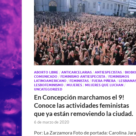
ABORTO LIBRE
/
ANTICARCELARIAS
/
ANTIESPECISTAS
/
BIOBI
COMUNICADO
/
FEMINISMO ANTIESPECISTA
/
FEMINISMOS
LATINOAMERICANO
/
FEMINISTAS
/
FUERA PIÑERA
/
LESBIANA
LESBOFEMINISMO
/
MUJERES
/
MUJERES QUE LUCHAN
/
UNCATEGORIZED
En Concepción marchamos el 9!
Conoce las actividades feministas
que ya están removiendo la ciudad.
6 de marzo de 2020
Por: La Zarzamora Foto de portada: Carolina Jara