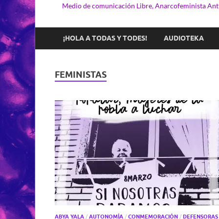
Medio de comunicación Libre, Anarcofeminista Anti
¡HOLA A TODAS Y TODES!
AUDIOTEKA
FEMINISTAS
ABYA YALA
/
AUTONOMÍA
/
CONMEMORACIÓN
/
DEFENSORAS