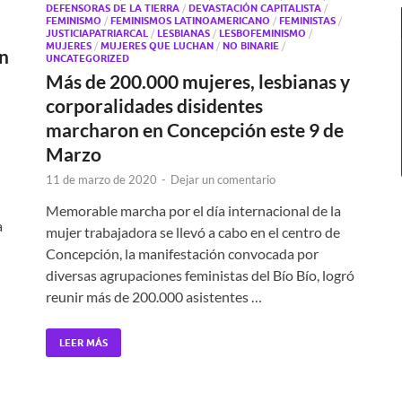
DEFENSORAS DE LA TIERRA
/
DEVASTACIÓN CAPITALISTA
/
FEMINISMO
/
FEMINISMOS LATINOAMERICANO
/
FEMINISTAS
/
JUSTICIAPATRIARCAL
/
LESBIANAS
/
LESBOFEMINISMO
/
MUJERES
/
MUJERES QUE LUCHAN
/
NO BINARIE
/
en
UNCATEGORIZED
Más de 200.000 mujeres, lesbianas y
corporalidades disidentes
marcharon en Concepción este 9 de
Marzo
11 de marzo de 2020
-
Dejar un comentario
Memorable marcha por el día internacional de la
a
mujer trabajadora se llevó a cabo en el centro de
Concepción, la manifestación convocada por
diversas agrupaciones feministas del Bío Bío, logró
reunir más de 200.000 asistentes …
LEER MÁS