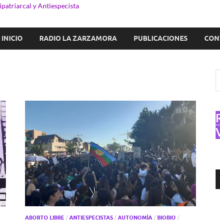
patriarcal y Antiespecista
INICIO
RADIO LA ZARZAMORA
PUBLICACIONES
CON
R
d
a
ABORTO LIBRE
/
ANTIESPECISTAS
/
AUTONOMÍA
/
BIOBIO
/