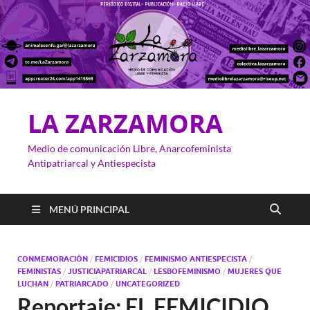
LA ZARZAMORA
Medio de comunicación Libre, Anarcofeminista
Antipatriarcal y Antiespecista
MENÚ PRINCIPAL
CONMEMORACIÓN
/
FEMICIDIOS
/
FEMINISMO ANTIESPECISTA
/
FEMINISTAS
/
JUSTICIAPATRIARCAL
/
LESBOFEMINISMO
/
MUJERES QUE
LUCHAN
/
PATRIARCADO
/
UNCATEGORIZED
Reportaje: EL FEMICIDIO