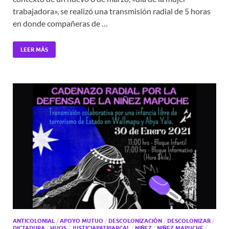
trabajadora», se realizó una transmisión radial de 5 horas
en donde compañeras de …
LEER MÁS
ANTICOLONIAL
/
APOYO MUTUO
/
DESCOLONIZACIÓN
/
DESCOLONIZAR
/
DICTADURA
/
HIJOS
/
JUSTICIAPATRIARCAL
/
NIÑEZ
/
NIÑEZ MAPUCHE
/