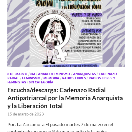
8 DE MARZO
/
8M
/
ANARCOFEMINISMO
/
ANARQUISTAS
/
CADENAZO
RADIAL
/
FEMINISMO
/
MEMORIA
/
RADIOS LIBRES
/
RADIOS LIBRES Y
FEMINISTAS
/
SIN CATEGORÍA
Escucha/descarga: Cadenazo Radial
Antipatriarcal por la Memoria Anarquista
y la Liberación Total
15 de marzo de 2023
Por: La Zarzamora El pasado martes 7 de marzo en el
contexto de un nuevo 8 de marzo, «día de la mujer