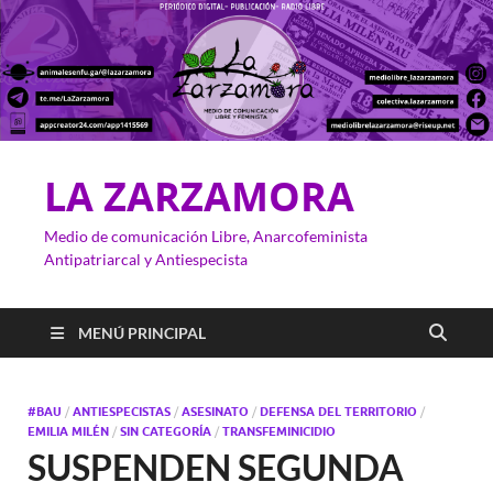
LA ZARZAMORA
Medio de comunicación Libre, Anarcofeminista
Antipatriarcal y Antiespecista
MENÚ PRINCIPAL
#BAU
/
ANTIESPECISTAS
/
ASESINATO
/
DEFENSA DEL TERRITORIO
/
EMILIA MILÉN
/
SIN CATEGORÍA
/
TRANSFEMINICIDIO
SUSPENDEN SEGUNDA