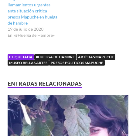
llamamientos urgentes
ante situación crítica
presos Mapuche en huelga
de hambre
19 de julio de 2020
En «#Huelga de Hambre»
ETIQUETADA
#HUELGA DE HAMBRE
ARTÍSTAS MAPUCHE
MUSEO BELLAS ARTES
PRESOS POLÍTICOS MAPUCHE
ENTRADAS RELACIONADAS