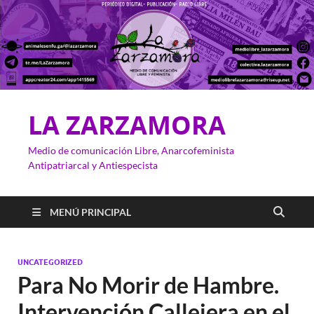
LA ZARZAMORA
Medio de comunicación Libre, Anarcofeminista
Antipatriarcal y Antiespecista
MENÚ PRINCIPAL
UNCATEGORIZED
Para No Morir de Hambre.
Intervención Callejera en el