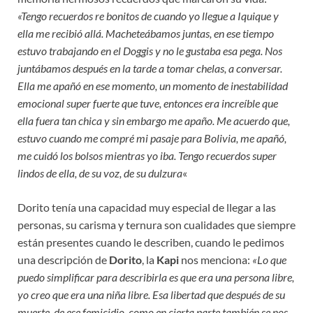
«Tengo recuerdos re bonitos de cuando yo llegue a Iquique y
ella me recibió allá. Macheteábamos juntas, en ese tiempo
estuvo trabajando en el Doggis y no le gustaba esa pega. Nos
juntábamos después en la tarde a tomar chelas, a conversar.
Ella me apañó en ese momento, un momento de inestabilidad
emocional super fuerte que tuve, entonces era increíble que
ella fuera tan chica y sin embargo me apaño. Me acuerdo que,
estuvo cuando me compré mi pasaje para Bolivia, me apañó,
me cuidó los bolsos mientras yo iba. Tengo recuerdos super
lindos de ella, de su voz, de su dulzura
«
Dorito tenía una capacidad muy especial de llegar a las
personas, su carisma y ternura son cualidades que siempre
están presentes cuando le describen, cuando le pedimos
una descripción de
Dorito
, la
Kapi
nos menciona:
«Lo que
puedo simplificar para describirla es que era una persona libre,
yo creo que era una niña libre. Esa libertad que después de su
muerte, de ese femicidio, como en cierta parte también se nos