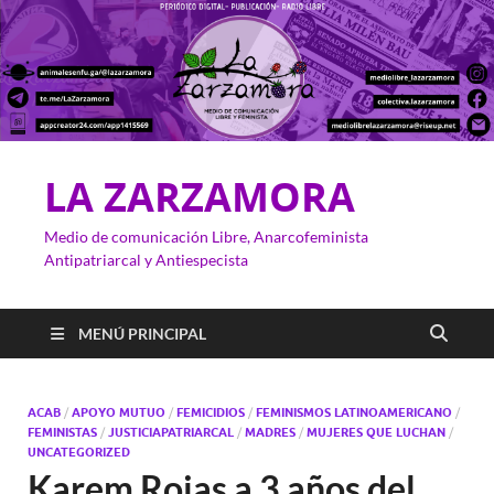
LA ZARZAMORA
Medio de comunicación Libre, Anarcofeminista
Antipatriarcal y Antiespecista
MENÚ PRINCIPAL
ACAB
/
APOYO MUTUO
/
FEMICIDIOS
/
FEMINISMOS LATINOAMERICANO
/
FEMINISTAS
/
JUSTICIAPATRIARCAL
/
MADRES
/
MUJERES QUE LUCHAN
/
UNCATEGORIZED
Karem Rojas a 3 años del