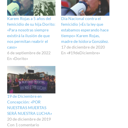
Karem Rojas a 5 años del
Día Nacional contra el
femicidio de su hija Dorito:
femicidio |»Es la ley que
«Para nosotras siempre
estabamos esperando hace
existirá la ilusión de que
tiempo» Karem Rojas,
nos permitan reabrir el
madre de Isidora González.
caso»
17 de diciembre de 2020
6 de septiembre de 2022
En «#19deDiciembre»
En «Dorito»
19 de Diciembre en
Concepción: «POR
NUESTRAS MUERTAS
SERÁ NUESTRA LUCHA»
20 de diciembre de 2019
Con 1 comentario