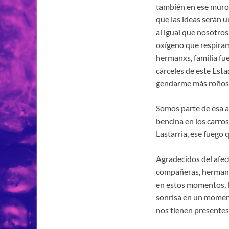
también en ese muro
que las ideas serán u
al igual que nosotros
oxígeno que respiramo
hermanxs, familia fue
cárceles de este Esta
gendarme más roñoso
Somos parte de esa al
bencina en los carros
Lastarria, ese fuego 
Agradecidos del afec
compañeras, hermanx
en estos momentos, l
sonrisa en un moment
nos tienen presentes