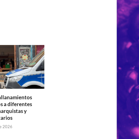
 allanamientos
s a diferentes
narquistas y
tarios
de 2026