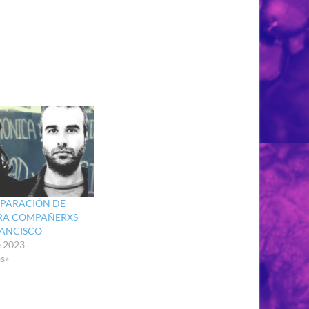
EPARACIÓN DE
TRA COMPAÑERXS
RANCISCO
e 2023
s»