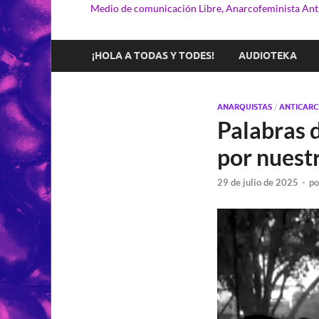
Medio de comunicación Libre, Anarcofeminista Anti
¡HOLA A TODAS Y TODES!
AUDIOTEKA
ANARQUISTAS
/
ANTICARC
Palabras 
por nuest
29 de julio de 2025
-
p