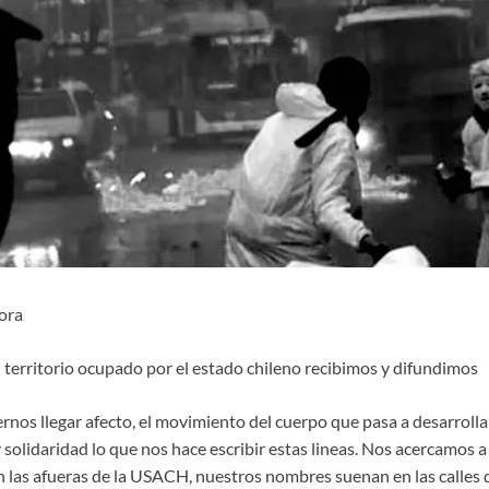
ora
l territorio ocupado por el estado chileno recibimos y difundimos
rnos llegar afecto, el movimiento del cuerpo que pasa a desarrolla
solidaridad lo que nos hace escribir estas lineas. Nos acercamos a 
en las afueras de la USACH, nuestros nombres suenan en las calles 