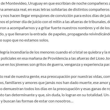
 de Montevideo, Uruguay en que escribían de noche compañerxs
na amenaza real, en esas letras solidarias de distintos compañeros
 y nos hacen llegar empujones de convicción para estos días de jui
s el primer día de juicio con el mitin a las afueras de tribunales
ron a acompañarnos y a gritar fuerte nuestros nombres y el de los
do, y que llenaron la entrada de papeles, propaganda reivindicánd
 supo que no estamos solos.
egría incendiaria de los menores cuando el cristal se quiebra y la
 policiales en esa mañana de Providencia a las afueras del Liceo Jo
que en los jóvenes son gritos de guerra, venganza y experiencia par
to real de nuestra gente, esa preocupación por nuestras vidas, co
s, familiares y amores que jamás nos han dado muerte, ese amor 
o demuestran todos los días en la preocupación y esas ganas de 
o tan determinante y que, sin duda, lo logran en su totalidad. Un 
 y buscan las formas de estar con nosotros…