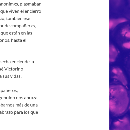
 anonimxs, plasmaban
 que viven el encierro
cio, también ese
, donde compañerxs,
 que están en las
onos, hasta el
 mecha enciende la
sé Victorino
a sus vidas.
mpañeros,
genuino nos abraza
robarnos más de una
abrazo para los que