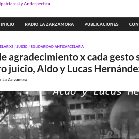
patriarcal y Antiespecista
INICIO
RADIO LA ZARZAMORA
PUBLICACIONES
CON
ELARIXS
/
JUICIO
/
SOLIDARIDAD ANTICARCELARIA
de agradecimiento x cada gesto s
ro juicio, Aldo y Lucas Hernánde
or
La Zarzamora