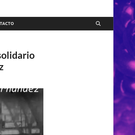
TACTO
olidario
z