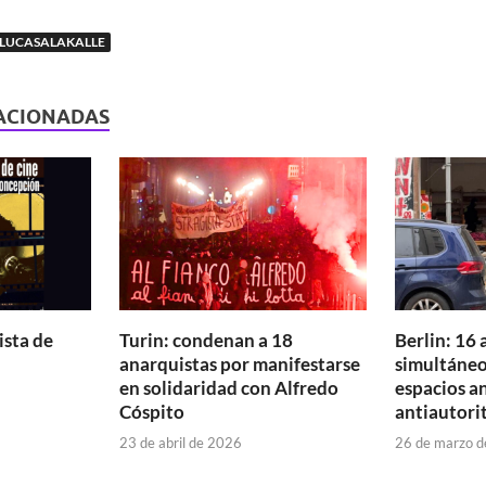
LUCASALAKALLE
ACIONADAS
sta de
Turin: condenan a 18
Berlin: 16
anarquistas por manifestarse
simultáneo
en solidaridad con Alfredo
espacios a
Cóspito
antiautori
23 de abril de 2026
26 de marzo 