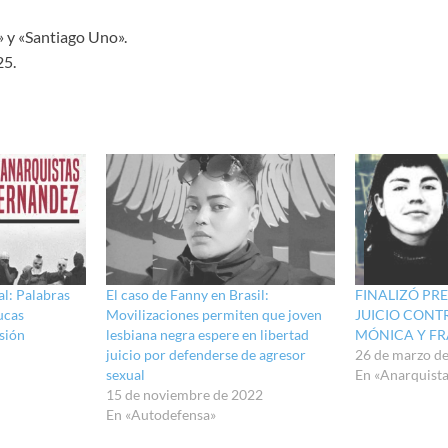
 y «Santiago Uno».
25.
al: Palabras
El caso de Fanny en Brasil:
FINALIZÓ PR
ucas
Movilizaciones permiten que joven
JUICIO CON
sión
lesbiana negra espere en libertad
MÓNICA Y F
juicio por defenderse de agresor
26 de marzo d
sexual
En «Anarquista
15 de noviembre de 2022
En «Autodefensa»