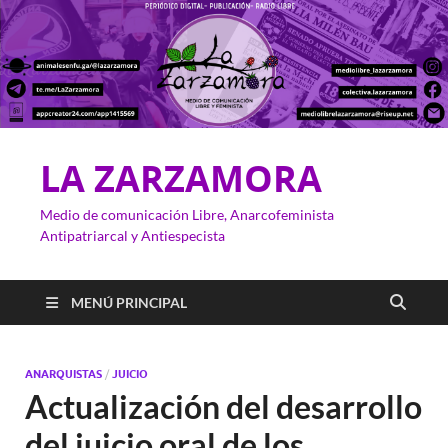
LA ZARZAMORA
Medio de comunicación Libre, Anarcofeminista
Antipatriarcal y Antiespecista
MENÚ PRINCIPAL
ANARQUISTAS
/
JUICIO
Actualización del desarrollo
del juicio oral de los