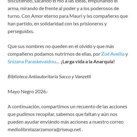
discutiendo, sacando el filo a las ideas, empuñando el
arma, mirando de frente al poder y a los poderosos de
turno. Con Amor eterno para Mauri y lxs compañerxs que
han partido, en solidaridad con lxs prisionerxs y
perseguidxs.
Que sus nombres no queden en el olvido y que más
compañerxs podamos nutrirnos de ellas, por
Zoé Aveilla
y
Snizana Paraskevaidou
…
¡Larga vida a la Anarquía!
Biblioteca Antiautoritaria Sacco y Vanzetti
Mayo Negro 2026.-
A continuación, compartimos un recuento de las acciones
que pudimos recopilar, sabemos que faltan y aún nos
pueden ayudar enviándo más acciones a nuestro correo
mediolibrelazarzamora@riseup.net .