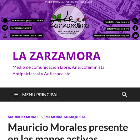
LA ZARZAMORA
Medio de comunicación Libre, Anarcofeminista
Antipatriarcal y Antiespecista
MENÚ PRINCIPAL
MAURICIO MORALES
/
MEMORIA ANARQUISTA
Mauricio Morales presente
en las manos activas.