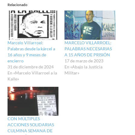
Relacionado
Marcelo Villarroel:
MARCELO VILLARROEL:
Palabras desde la kárcel a
PALABRAS NECESARIAS
16 años y 9 meses de
A 15 AÑOS DE PRISIÓN
encierro
17 de marzo de 2023
31 de diciembre de 2024
En «Abajo la Justicia
En «Marcelo Villarroel a la
Militar»
Kalle»
CON MÚLTIPLES
ACCIONES SOLIDARIAS
CULMINA SEMANA DE