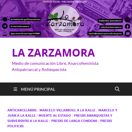
LA ZARZAMORA
Medio de comunicación Libre, Anarcofeminista
Antipatriarcal y Antiespecista
MENÚ PRINCIPAL
ANTICARCELARIXS
/
MARCELO VILLARROEL A LA KALLE
/
MARCELO Y
JUAN A LA KALLE
/
MUERTE AL ESTADO
/
PRESXS ANARQUISTAS Y
SUBVERSIVXS A LA KALLE
/
PRESXS DE LARGA CONDENA
/
PRESXS
POLITICXS