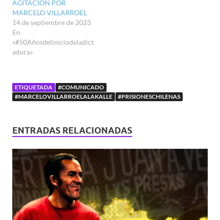
AGITACIÓN POR
MARCELO VILLARROEL
14 de septiembre de 2023
En
«#50Añosdeliniciodeladict
adura»
ETIQUETADA
#COMUNICADO
#MARCELOVILLARROELALAKALLE
#PRISIONESCHILENAS
ENTRADAS RELACIONADAS