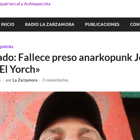
patriarcal y Antiespecista
INICIO
RADIO LA ZARZAMORA
PUBLICACIONES
CON
QUISTAS
tado: Fallece preso anarkopunk 
El Yorch»
5
-
por
La Zarzamora
-
3 comentarios.