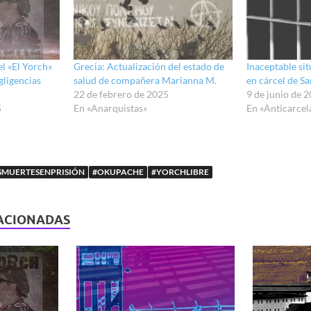
l «El Yorch»
Grecia: Actualización del estado de
Inaceptable si
gligencias
salud de compañera Marianna M.
en cárcel de S
22 de febrero de 2025
9 de junio de 
5
En «Anarquistas»
En «Anticarcel
MUERTESENPRISIÓN
#OKUPACHE
#YORCHLIBRE
ACIONADAS