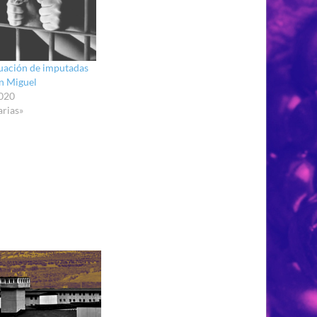
tuación de imputadas
an Miguel
2020
arias»