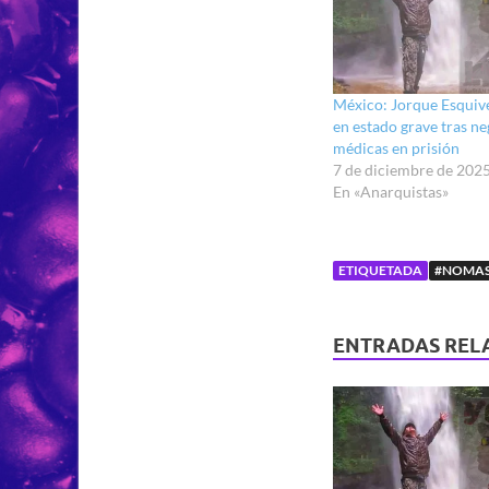
México: Jorque Esquive
en estado grave tras ne
médicas en prisión
7 de diciembre de 202
En «Anarquistas»
ETIQUETADA
#NOMAS
ENTRADAS REL