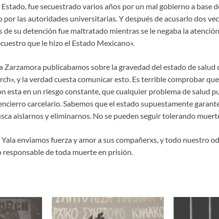
l Estado, fue secuestrado varios años por un mal gobierno a base d
 por las autoridades universitarias. Y después de acusarlo dos vec
s de su detención fue maltratado mientras se le negaba la atenció
ecuestro que le hizo el Estado Mexicano».
a Zarzamora publicabamos sobre la gravedad del estado de salud 
rch», y la verdad cuesta comunicar esto. Es terrible comprobar que
n esta en un riesgo constante, que cualquier problema de salud p
encierro carcelario. Sabemos que el estado supuestamente garante 
usca aislarnos y eliminarnos. No se pueden seguir tolerando muerte
 Yala enviamos fuerza y amor a sus compañerxs, y todo nuestro odi
o responsable de toda muerte en prisión.