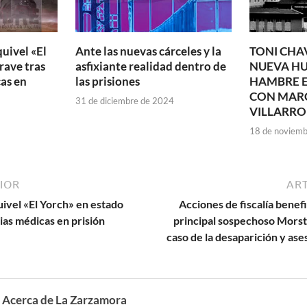
uivel «El
Ante las nuevas cárceles y la
TONI CHA
rave tras
asfixiante realidad dentro de
NUEVA HU
as en
las prisiones
HAMBRE E
CON MAR
31 de diciembre de 2024
VILLARRO
18 de noviemb
IOR
ART
ivel «El Yorch» en estado
Acciones de fiscalía benef
ias médicas en prisión
principal sospechoso Mors
caso de la desaparición y ases
Acerca de La Zarzamora