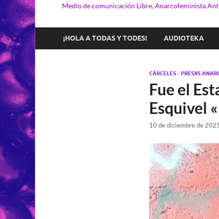
Medio de comunicación Libre, Anarcofeminista Anti
¡HOLA A TODAS Y TODES!
AUDIOTEKA
CÁRCELES
/
PRESXS ANAR
Fue el Es
Esquivel «
10 de diciembre de 202