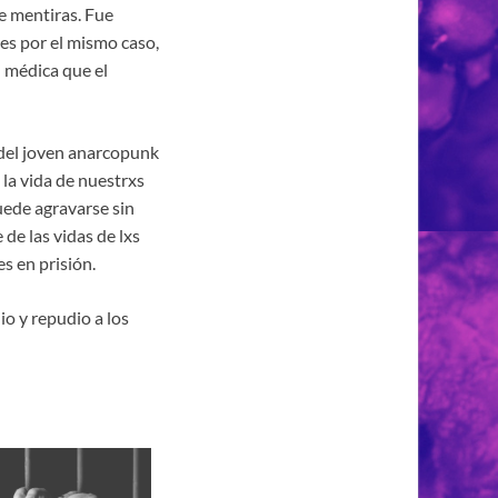
e mentiras. Fue
es por el mismo caso,
n médica que el
del joven anarcopunk
 la vida de nuestrxs
uede agravarse sin
de las vidas de lxs
s en prisión.
o y repudio a los