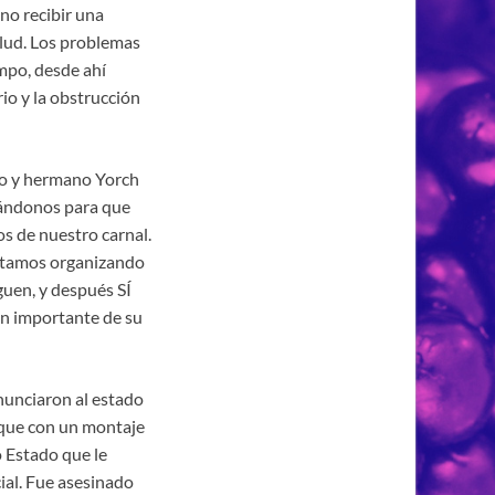
no recibir una
alud. Los problemas
mpo, desde ahí
io y la obstrucción
ro y hermano Yorch
cándonos para que
 de nuestro carnal.
stamos organizando
guen, y después SÍ
an importante de su
nunciaron al estado
 que con un montaje
 Estado que le
cial. Fue asesinado