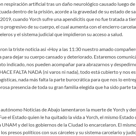
 respiración artificial tras un daño neurológico causado luego de 
uada dentro de la prisión, acorde a la gravedad de su estado de s
 2019, cuando Yorch sufre una apendicitis que no fue tratada a tie
 progresivo de su cuerpo, el cual aumenta con el encierro carcelar
eleros y el sistema judicial que impidieron su acceso a salud.
on la triste noticia asi «Hoy a las 11:30 nuestro amado compañe
lla para dejar su cuerpo cansado y deteriorado. Estaremos comuni
to indicado, nos pueden acompañar para abrazarnos y despedirnos
ACE FALTA NADA (ni varos ni nada), todo está cubierto y nos e
ogísticas, nada más falta la parte burocrática para que nos lo entre
rosa presencia de toda su gran familia elegida que ha sido parte t
, autónomo Noticias de Abajo lamentaron la muerte de Yorch y de
ue el Estado quien le ha quitado la vida a Yorch, el mismo Estado
a UNAM y del los gobiernos de la Ciudad lo encarcelaron. El mismo
y los presos políticos con sus cárceles y su sistema carcelario y judi