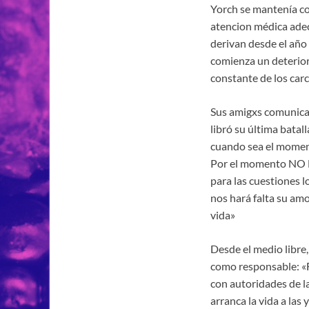
Yorch se mantenía con
atencion médica adec
derivan desde el año
comienza un deterioro
constante de los carc
Sus amigxs comunicar
libró su última bata
cuando sea el momen
Por el momento NO H
para las cuestiones l
nos hará falta su amo
vida»
Desde el medio libre
como responsable: «F
con autoridades de l
arranca la vida a las 