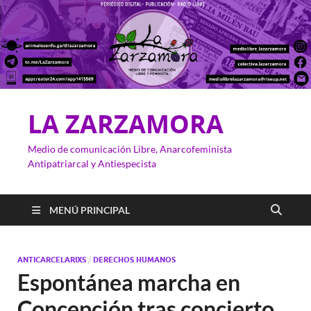
LA ZARZAMORA
Medio de comunicación Libre, Anarcofeminista
Antipatriarcal y Antiespecista
MENÚ PRINCIPAL
ANTICARCELARIXS
/
DERECHOS HUMANOS
Espontánea marcha en
Concepción tras concierto