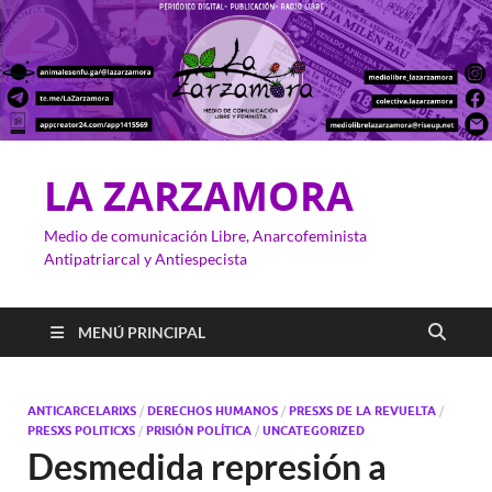
LA ZARZAMORA
Medio de comunicación Libre, Anarcofeminista
Antipatriarcal y Antiespecista
MENÚ PRINCIPAL
ANTICARCELARIXS
/
DERECHOS HUMANOS
/
PRESXS DE LA REVUELTA
/
PRESXS POLITICXS
/
PRISIÓN POLÍTICA
/
UNCATEGORIZED
Desmedida represión a