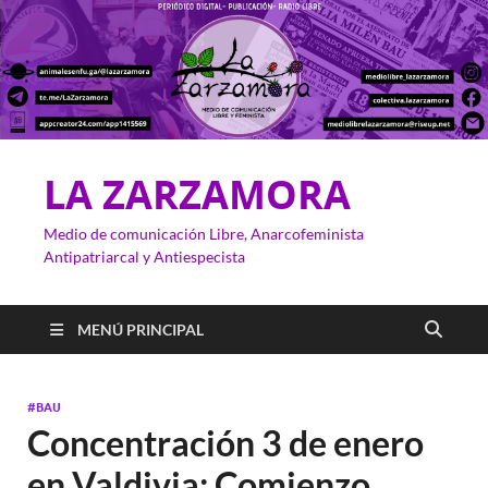
LA ZARZAMORA
Medio de comunicación Libre, Anarcofeminista
Antipatriarcal y Antiespecista
MENÚ PRINCIPAL
#BAU
Concentración 3 de enero
en Valdivia: Comienzo