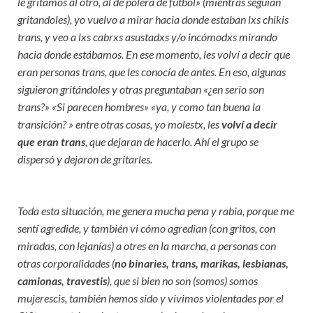
le gritamos al otro, al de polera de fútbol» (mientras seguían
gritandoles), yo vuelvo a mirar hacia donde estaban lxs chikis
trans, y veo a lxs cabrxs asustadxs y/o incómodxs mirando
hacia donde estábamos. En ese momento, les volví a decir que
eran personas trans, que les conocía de antes. En eso, algunas
siguieron gritándoles y otras preguntaban «¿en serio son
trans?» «Si parecen hombres» «ya, y como tan buena la
transición? » entre otras cosas, yo molestx, les
volví a decir
que eran trans
, que dejaran de hacerlo. Ahí el grupo se
dispersó y dejaron de gritarles.
Toda esta situación, me genera mucha pena y rabia, porque me
sentí agredide, y también vi cómo agredian (con gritos, con
miradas, con lejanías) a otres en la marcha, a personas con
otras corporalidades (
no binaries, trans, marikas, lesbianas,
camionas, travestis
), que si bien no son (somos) somos
mujerescis, también hemos sido y vivimos violentades por el