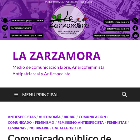
LA ZARZAMORA
Medio de comunicación Libre, Anarcofeminista
Antipatriarcal y Antiespecista
MENÚ PRINCIPAL
ANTIESPECISTAS
/
AUTONOMÍA
/
BIOBIO
/
COMUNICACIÓN
/
COMUNICADO
/
FEMINISMO
/
FEMINISMO ANTIESPECISTA
/
FEMINISTAS
/
LESBIANAS
/
NO BINARIE
/
UNCATEGORIZED
Comunicado público de