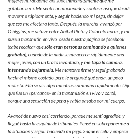
mujeres mirándome, ahí supe inmediatamente que me
gritaban a mí. Me sentí conmocionade y confuse, asi que decidí
moverme rápidamente, y seguir haciendo mi pega, sin dejar
que eso me afectara tanto. Después, la marcha avanzó por
O’higgins, me detuve entre Anibal Pinto y Colocolo aprox, y me
puse a transmitir en vivo desde nuestra página de facebook
(cabe recalcar que
sólo eran personas caminando a quienes
grababa
), cuando de la nada se me acerca rápidamente una
mujer joven, con un brazo levantado, y
me tapa la cámara,
intentando bajarmela
. Me mantuve firme y seguí grabando
hacia el mismo costado, pero le pregunté qué onda, un poco
molestx. Ella se disculpo mientras caminaba rápidamente. Dije
que fue un «percance» en la transmisión en vivo y corté,
porque una sensación de pena y rabia pasaba por mi cuerpo.
Avancé de nuevo casi corriendo, porque me sentí agredide, y
llegué hasta la esquina de tribunales. Pensé en sobreponerme a
la situación y seguir haciendo mi pega. Saqué el celu y empecé