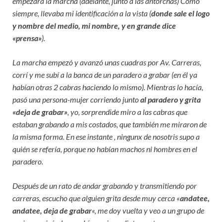
empezará la marcha (adelante, junto a las antorchas) Como
siempre, llevaba mi identificación a la vista (
donde sale el logo
y nombre del medio, mi nombre, y en grande dice
«prensa»
).
La marcha empezó y avanzó unas cuadras por Av. Carreras,
corrí y me subí a la banca de un paradero a grabar (en él ya
habían otras 2 cabras haciendo lo mismo). Mientras lo hacía,
pasó una persona-mujer corriendo junto
al paradero y grita
«deja de grabar»
, yo, sorprendide miro a las cabras que
estaban grabando a mis costados, que también me miraron de
la misma forma. En ese instante , ningunx de nosotris supo a
quién se refería, porque no habían machos ni hombres en el
paradero.
Después de un rato de andar grabando y transmitiendo por
carreras, escucho que alguien grita desde muy cerca «
andatee,
andatee, deja de grabar
«, me doy vuelta y veo a un grupo de